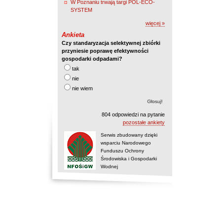
W Poznaniu trwają targi POL-ECO-
SYSTEM
więcej »
Ankieta
Czy standaryzacja selektywnej zbiórki
przyniesie poprawę efektywności
gospodarki odpadami?
tak
nie
nie wiem
804 odpowiedzi na pytanie
pozostałe ankiety
Serwis zbudowany dzięki
wsparciu Narodowego
Funduszu Ochrony
Środowiska i Gospodarki
Wodnej