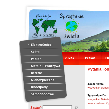
Pytania i 
Zagadnienia
:
wszystkie
,
bizne
Typy odpadów
:
wszystkie
,
Bateri
samochodowe
,
O
Szukaj: