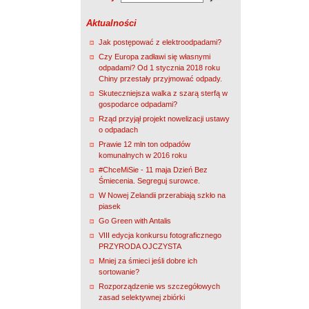
Aktualności
Jak postępować z elektroodpadami?
Czy Europa zadławi się własnymi
odpadami? Od 1 stycznia 2018 roku
Chiny przestały przyjmować odpady.
Skuteczniejsza walka z szarą sterfą w
gospodarce odpadami?
Rząd przyjął projekt nowelizacji ustawy
o odpadach
Prawie 12 mln ton odpadów
komunalnych w 2016 roku
#ChceMiSie - 11 maja Dzień Bez
Śmiecenia. Segreguj surowce.
W Nowej Zelandii przerabiają szkło na
piasek
Go Green with Antalis
VIII edycja konkursu fotograficznego
PRZYRODA OJCZYSTA
Mniej za śmieci jeśli dobre ich
sortowanie?
Rozporządzenie ws szczegółowych
zasad selektywnej zbiórki