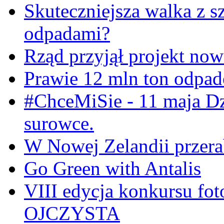
Skuteczniejsza walka z s
odpadami?
Rząd przyjął projekt now
Prawie 12 mln ton odpa
#ChceMiSie - 11 maja Dz
surowce.
W Nowej Zelandii przerab
Go Green with Antalis
VIII edycja konkursu f
OJCZYSTA