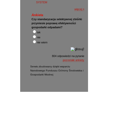
SYSTEM
więcej »
Ankieta
Czy standaryzacja selektywnej zbiórki
przyniesie poprawę efektywności
gospodarki odpadami?
tak
nie
nie wiem
804 odpowiedzi na pytanie
pozostałe ankiety
Serwis zbudowany dzięki wsparciu
Narodowego Funduszu Ochrony Środowiska i
Gospodarki Wodnej