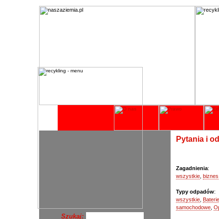
Pytania i o
Zagadnienia
:
wszystkie
,
bizne
Typy odpadów
:
wszystkie
,
Bateri
samochodowe
,
O
Szukaj: