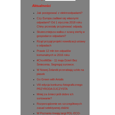
Aktualności
Jak postępować z elektroodpadami?
Czy Europa zadławi się własnymi
odpadami? Od 1 stycznia 2018 roku
Chiny przestały przyjmować odpady.
Skuteczniejsza walka z szarą sterfą w
gospodarce odpadami?
Rząd przyjął projekt nowelizacji ustawy
o odpadach
Prawie 12 mln ton odpadów
komunalnych w 2016 roku
#ChceMiSie - 11 maja Dzień Bez
Śmiecenia. Segreguj surowce.
W Nowej Zelandii przerabiają szkło na
piasek
Go Green with Antalis
VIII edycja konkursu fotograficznego
PRZYRODA OJCZYSTA
Mniej za śmieci jeśli dobre ich
sortowanie?
Rozporządzenie ws szczegółowych
zasad selektywnej zbiórki
W Poznaniu trwają targi POL-ECO-