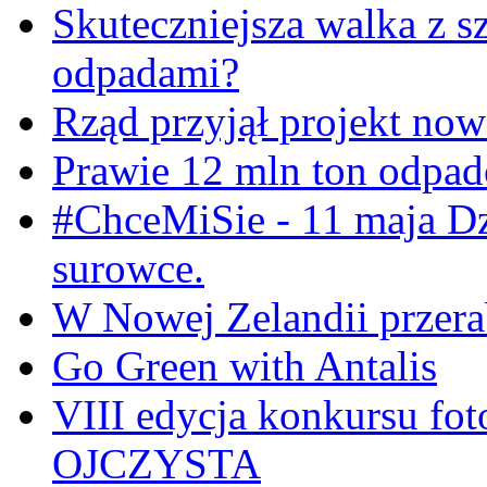
Skuteczniejsza walka z s
odpadami?
Rząd przyjął projekt now
Prawie 12 mln ton odpa
#ChceMiSie - 11 maja Dz
surowce.
W Nowej Zelandii przerab
Go Green with Antalis
VIII edycja konkursu f
OJCZYSTA