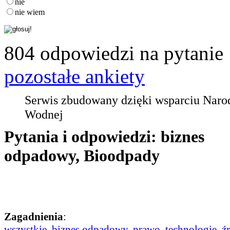
nie
nie wiem
804 odpowiedzi na pytanie
pozostałe ankiety
Serwis zbudowany dzięki wsparciu Nar
Wodnej
Pytania i odpowiedzi: biznes
odpadowy, Bioodpady
Zagadnienia
:
wszystkie
,
biznes odpadowy
,
prawo
,
technologie
,
ź