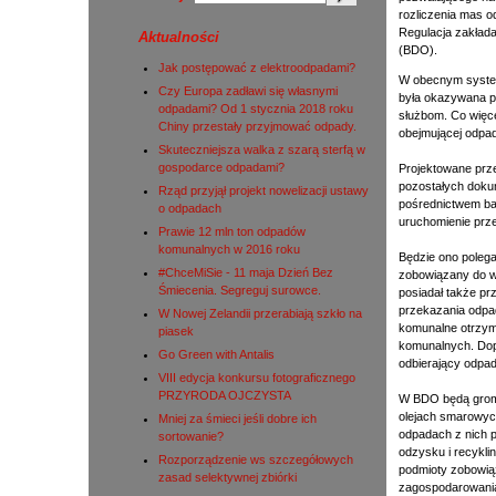
rozliczenia mas 
Regulacja zakłada
Aktualności
(BDO).
Jak postępować z elektroodpadami?
W obecnym system
Czy Europa zadławi się własnymi
była okazywana p
odpadami? Od 1 stycznia 2018 roku
służbom. Co więce
Chiny przestały przyjmować odpady.
obejmującej odpa
Skuteczniejsza walka z szarą sterfą w
gospodarce odpadami?
Projektowane prz
pozostałych doku
Rząd przyjął projekt nowelizacji ustawy
pośrednictwem ba
o odpadach
uruchomienie prz
Prawie 12 mln ton odpadów
komunalnych w 2016 roku
Będzie ono polega
#ChceMiSie - 11 maja Dzień Bez
zobowiązany do w
Śmiecenia. Segreguj surowce.
posiadał także pr
przekazania odpa
W Nowej Zelandii przerabiają szkło na
komunalne otrzym
piasek
komunalnych. Dop
Go Green with Antalis
odbierający odpad
VIII edycja konkursu fotograficznego
PRZYRODA OJCZYSTA
W BDO będą groma
olejach smarowych
Mniej za śmieci jeśli dobre ich
odpadach z nich 
sortowanie?
odzysku i recykl
Rozporządzenie ws szczegółowych
podmioty zobowiąz
zasad selektywnej zbiórki
zagospodarowani