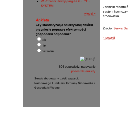
W Poznaniu trwają targi POL-ECO-
SYSTEM
Zdaniem resortu 
system i pomoże w
więcej »
środowiska.
Ankieta
Czy standaryzacja selektywnej zbiórki
Źródło:
Serwis S
przyniesie poprawę efektywności
gospodarki odpadami?
« powrót
tak
nie
nie wiem
804 odpowiedzi na pytanie
pozostałe ankiety
Serwis zbudowany dzięki wsparciu
Narodowego Funduszu Ochrony Środowiska i
Gospodarki Wodnej