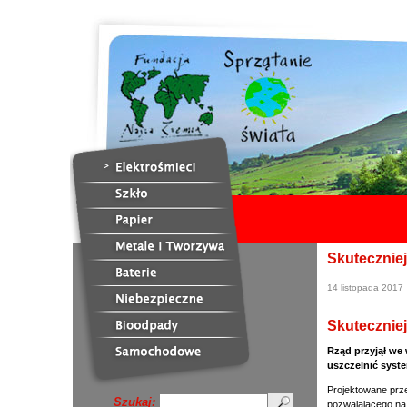
Skutecznie
14 listopada 2017
Skutecznie
Rząd przyjął we 
uszczelnić syst
Projektowane prz
Szukaj:
pozwalającego na