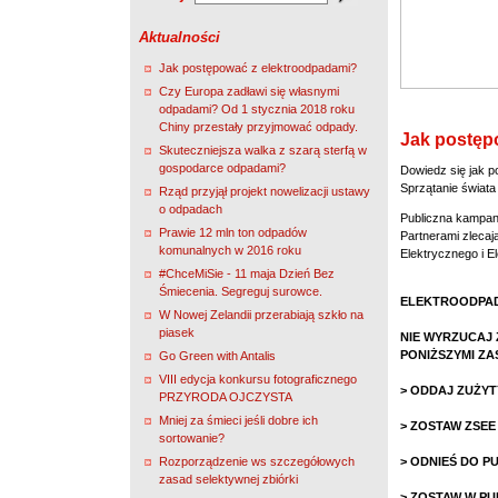
Aktualności
Jak postępować z elektroodpadami?
Czy Europa zadławi się własnymi
odpadami? Od 1 stycznia 2018 roku
Chiny przestały przyjmować odpady.
Jak postęp
Skuteczniejsza walka z szarą sterfą w
gospodarce odpadami?
Dowiedz się jak p
Sprzątanie świata
Rząd przyjął projekt nowelizacji ustawy
o odpadach
Publiczna kampan
Prawie 12 mln ton odpadów
Partnerami zlecaj
komunalnych w 2016 roku
Elektrycznego i E
#ChceMiSie - 11 maja Dzień Bez
Śmiecenia. Segreguj surowce.
ELEKTROODPA
W Nowej Zelandii przerabiają szkło na
piasek
NIE WYRZUCAJ
PONIŻSZYMI ZA
Go Green with Antalis
VIII edycja konkursu fotograficznego
> ODDAJ ZUŻYT
PRZYRODA OJCZYSTA
Mniej za śmieci jeśli dobre ich
> ZOSTAW ZSEE
sortowanie?
Rozporządzenie ws szczegółowych
> ODNIEŚ DO P
zasad selektywnej zbiórki
> ZOSTAW W P