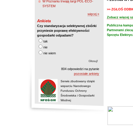
W Poznaniu trwają targi POL-ECO-
SYSTEM
>> ZGŁOŚ ODB
więcej »
Zobacz więcej 
Ankieta
Publiczna kampa
Czy standaryzacja selektywnej zbiórki
Partnerami zlec
przyniesie poprawę efektywności
Sprzętu Elektryc
gospodarki odpadami?
tak
nie
nie wiem
804 odpowiedzi na pytanie
pozostałe ankiety
Serwis zbudowany dzięki
wsparciu Narodowego
Funduszu Ochrony
Środowiska i Gospodarki
Wodnej