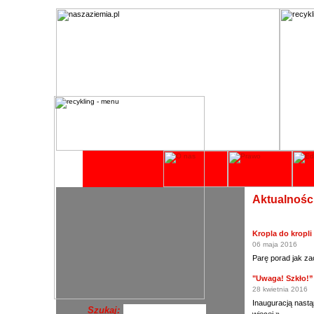
Aktualnośc
Kropla do kropl
06 maja 2016
Parę porad jak z
"Uwaga! Szkło!”
28 kwietnia 2016
Inauguracją nastą
Szukaj: