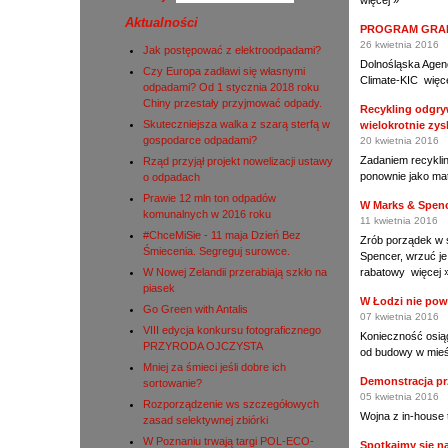
więcej »
Aktualności
PROGRAM GRA
26 kwietnia 2016
Jak postępować z elektroodpadami?
Dolnośląska Agenc
Czy Europa zadławi się własnymi
Climate-KIC
więc
odpadami? Od 1 stycznia 2018 roku
Chiny przestały przyjmować odpady.
Recykling odgry
Skuteczniejsza walka z szarą sterfą w
wielokrotnie zy
gospodarce odpadami?
20 kwietnia 2016
Zadaniem recyklin
Rząd przyjął projekt nowelizacji ustawy
ponownie jako mate
o odpadach
Prawie 12 mln ton odpadów
W Marks & Spenc
komunalnych w 2016 roku
11 kwietnia 2016
#ChceMiSie - 11 maja Dzień Bez
Zrób porządek w s
Śmiecenia. Segreguj surowce.
Spencer, wrzuć 
W Nowej Zelandii przerabiają szkło na
rabatowy
więcej 
piasek
W Łodzi nie pows
Go Green with Antalis
07 kwietnia 2016
VIII edycja konkursu fotograficznego
Konieczność osią
PRZYRODA OJCZYSTA
od budowy w mieś
Mniej za śmieci jeśli dobre ich
Demonstracja pr
sortowanie?
05 kwietnia 2016
Rozporządzenie ws szczegółowych
Wojna z in-house 
zasad selektywnej zbiórki
W Poznaniu trwają targi POL-ECO-
Spotkajmy się n