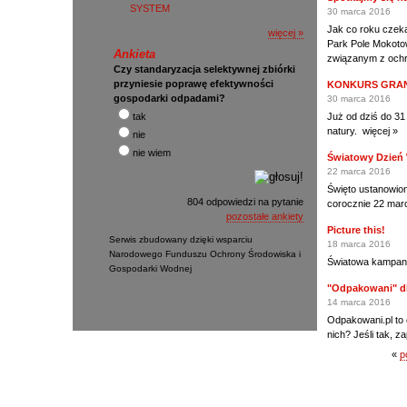
SYSTEM
30 marca 2016
Jak co roku czeka
więcej »
Park Pole Mokoto
Ankieta
związanym z ochron
Czy standaryzacja selektywnej zbiórki
przyniesie poprawę efektywności
KONKURS GRAN
gospodarki odpadami?
30 marca 2016
tak
Już od dziś do 31
natury.
więcej »
nie
nie wiem
Światowy Dzień
22 marca 2016
Święto ustanowio
804 odpowiedzi na pytanie
corocznie 22 mar
pozostałe ankiety
Picture this!
Serwis zbudowany dzięki wsparciu
18 marca 2016
Narodowego Funduszu Ochrony Środowiska i
Światowa kampania
Gospodarki Wodnej
"Odpakowani" d
14 marca 2016
Odpakowani.pl to 
nich? Jeśli tak, 
«
p