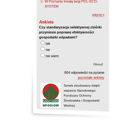
W Poznaniu trwają targi POL-ECO-
SYSTEM
więcej »
Ankieta
Czy standaryzacja selektywnej zbiórki
przyniesie poprawę efektywności
gospodarki odpadami?
tak
nie
nie wiem
804 odpowiedzi na pytanie
pozostałe ankiety
Serwis zbudowany dzięki
wsparciu Narodowego
Funduszu Ochrony
Środowiska i Gospodarki
Wodnej