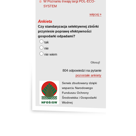
W Poznaniu trwają targi POL-ECO-
SYSTEM
więcej »
Ankieta
Czy standaryzacja selektywnej zbiórki
przyniesie poprawę efektywności
gospodarki odpadami?
tak
nie
nie wiem
804 odpowiedzi na pytanie
pozostałe ankiety
Serwis zbudowany dzięki
wsparciu Narodowego
Funduszu Ochrony
Środowiska i Gospodarki
Wodnej