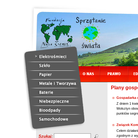
Plany gospo
Gospadarka 
Z dniem 1 kwi
Wolsztyn obow
punktów segre
Związek Kom
Celem działan
zgodnym z wym
Szukaj: