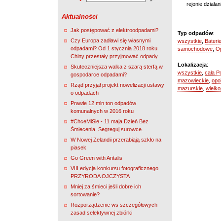
rejonie działa
Aktualności
Jak postępować z elektroodpadami?
Typ odpadów
:
Czy Europa zadławi się własnymi
wszystkie
,
Bateri
odpadami? Od 1 stycznia 2018 roku
samochodowe
,
O
Chiny przestały przyjmować odpady.
Lokalizacja
:
Skuteczniejsza walka z szarą sterfą w
wszystkie
,
cała P
gospodarce odpadami?
mazowieckie
,
opo
Rząd przyjął projekt nowelizacji ustawy
mazurskie
,
wielko
o odpadach
Prawie 12 mln ton odpadów
komunalnych w 2016 roku
#ChceMiSie - 11 maja Dzień Bez
Śmiecenia. Segreguj surowce.
W Nowej Zelandii przerabiają szkło na
piasek
Go Green with Antalis
VIII edycja konkursu fotograficznego
PRZYRODA OJCZYSTA
Mniej za śmieci jeśli dobre ich
sortowanie?
Rozporządzenie ws szczegółowych
zasad selektywnej zbiórki