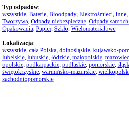
Typ odpadów
:
wszystkie
,
Baterie
,
Bioodpady
,
Elektrośmieci
,
inne
Tworzywa
,
Odpady niebezpieczne
,
Odpady samoc
Opakowania
,
Papier
,
Szkło
,
Wielomateriałowe
Lokalizacja
:
wszystkie
,
cała Polska
,
dolnośląskie
,
kujawsko-pom
lubelskie
,
lubuskie
,
łódzkie
,
małopolskie
,
mazowiec
opolskie
,
podkarpackie
,
podlaskie
,
pomorskie
,
śląs
świętokrzyskie
,
warmińsko-mazurskie
,
wielkopolsk
zachodniopomorskie