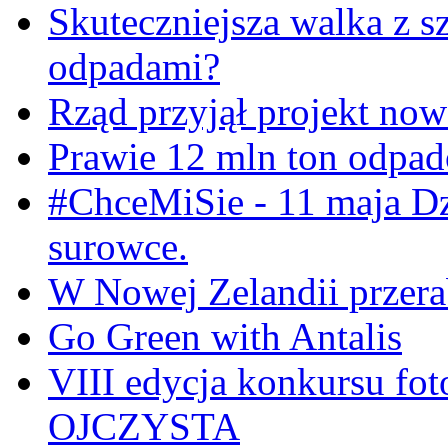
Skuteczniejsza walka z s
odpadami?
Rząd przyjął projekt now
Prawie 12 mln ton odpa
#ChceMiSie - 11 maja Dz
surowce.
W Nowej Zelandii przerab
Go Green with Antalis
VIII edycja konkursu f
OJCZYSTA