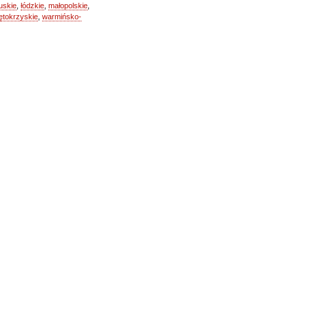
uskie
,
łódzkie
,
małopolskie
,
ętokrzyskie
,
warmińsko-