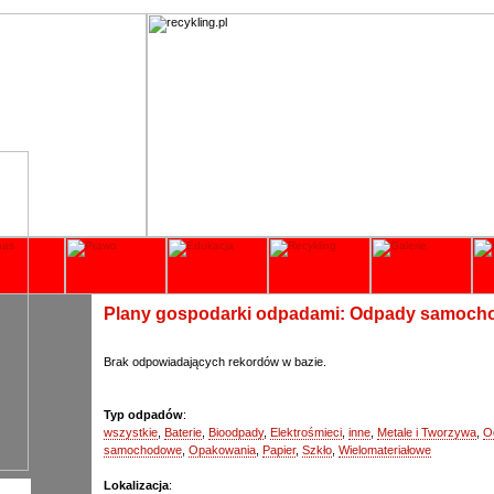
Plany gospodarki odpadami: Odpady samoch
Brak odpowiadających rekordów w bazie.
Typ odpadów
:
wszystkie
,
Baterie
,
Bioodpady
,
Elektrośmieci
,
inne
,
Metale i Tworzywa
,
O
samochodowe
,
Opakowania
,
Papier
,
Szkło
,
Wielomateriałowe
Lokalizacja
: