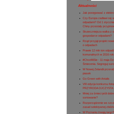
Aktualności
Jak postępować z elekt
Czy Europa zadławi się 
odpadami? Od 1 stycznia
Chiny przestały przyjmo
Skuteczniejsza walka z s
gospodarce odpadami?
Rząd przyjął projekt nowe
o odpadach
Prawie 12 mln ton odpad
komunalnych w 2016 rok
#ChceMiSie - 11 maja Dz
Śmiecenia. Segreguj sur
W Nowej Zelandii przerab
piasek
Go Green with Antalis
VIII edycja konkursu fot
PRZYRODA OJCZYSTA
Mniej za śmieci jeśli dobr
sortowanie?
Rozporządzenie ws szc
zasad selektywnej zbiórk
W Poznaniu trwają targi