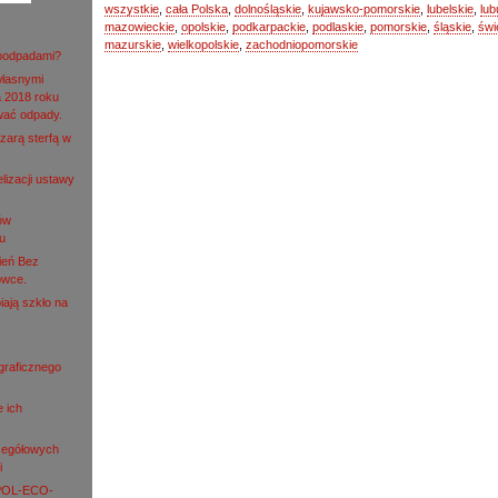
wszystkie
,
cała Polska
,
dolnośląskie
,
kujawsko-pomorskie
,
lubelskie
,
lub
mazowieckie
,
opolskie
,
podkarpackie
,
podlaskie
,
pomorskie
,
śląskie
,
świ
mazurskie
,
wielkopolskie
,
zachodniopomorskie
roodpadami?
własnymi
 2018 roku
wać odpady.
zarą sterfą w
lizacji ustawy
ów
u
ień Bez
owce.
iają szkło na
ograficznego
e ich
zegółowych
i
 POL-ECO-