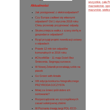
wszystkie
,
cała P
Aktualności
mazowieckie
,
opo
mazurskie
,
wielko
Jak postępować z elektroodpadami?
Czy Europa zadławi się własnymi
odpadami? Od 1 stycznia 2018 roku
Chiny przestały przyjmować odpady.
Skuteczniejsza walka z szarą sterfą w
gospodarce odpadami?
Rząd przyjął projekt nowelizacji ustawy
o odpadach
Prawie 12 mln ton odpadów
komunalnych w 2016 roku
#ChceMiSie - 11 maja Dzień Bez
Śmiecenia. Segreguj surowce.
W Nowej Zelandii przerabiają szkło na
piasek
Go Green with Antalis
VIII edycja konkursu fotograficznego
PRZYRODA OJCZYSTA
Mniej za śmieci jeśli dobre ich
sortowanie?
Rozporządzenie ws szczegółowych
zasad selektywnej zbiórki
W Poznaniu trwają targi POL-ECO-