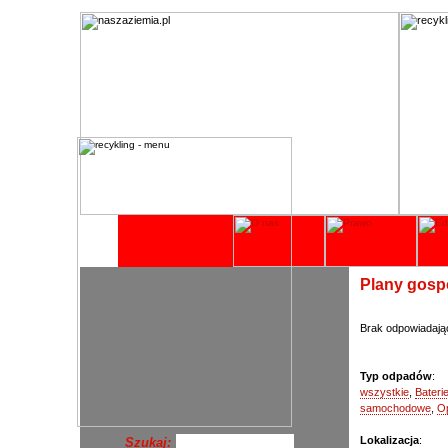
Plany gosp
Brak odpowiadają
Typ odpadów
:
wszystkie
,
Bateri
samochodowe
,
O
Lokalizacja
:
Szukaj: