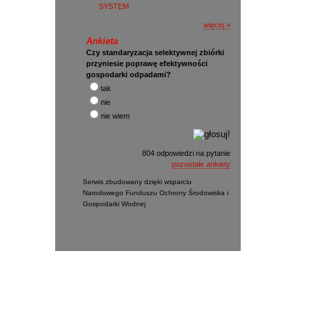
SYSTEM
więcej »
Ankieta
Czy standaryzacja selektywnej zbiórki
przyniesie poprawę efektywności
gospodarki odpadami?
tak
nie
nie wiem
804 odpowiedzi na pytanie
pozostałe ankiety
Serwis zbudowany dzięki wsparciu
Narodowego Funduszu Ochrony Środowiska i
Gospodarki Wodnej