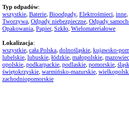
Typ odpadów
:
wszystkie
,
Baterie
,
Bioodpady
,
Elektrośmieci
,
inne
Tworzywa
,
Odpady niebezpieczne
,
Odpady samoc
Opakowania
,
Papier
,
Szkło
,
Wielomateriałowe
Lokalizacja
:
wszystkie
,
cała Polska
,
dolnośląskie
,
kujawsko-pom
lubelskie
,
lubuskie
,
łódzkie
,
małopolskie
,
mazowiec
opolskie
,
podkarpackie
,
podlaskie
,
pomorskie
,
śląs
świętokrzyskie
,
warmińsko-mazurskie
,
wielkopolsk
zachodniopomorskie