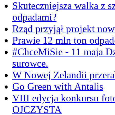
Skuteczniejsza walka z s
odpadami?
Rząd przyjął projekt now
Prawie 12 mln ton odpa
#ChceMiSie - 11 maja Dz
surowce.
W Nowej Zelandii przerab
Go Green with Antalis
VIII edycja konkursu f
OJCZYSTA