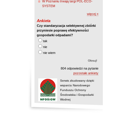
W Poznaniu trwają targi POL-ECO-
SYSTEM
więcej »
Ankieta
Czy standaryzacja selektywnej zbiórki
przyniesie poprawę efektywności
gospodarki odpadami?
tak
nie
nie wiem
804 odpowiedzi na pytanie
pozostałe ankiety
Serwis zbudowany dzięki
wsparciu Narodowego
Funduszu Ochrony
Środowiska i Gospodarki
Wodnej