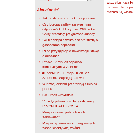
wszystkie
,
cała P
mazowieckie
,
opo
Aktualności
mazurskie
,
wielko
Jak postępować z elektroodpadami?
Czy Europa zadławi się własnymi
odpadami? Od 1 stycznia 2018 roku
Chiny przestały przyjmować odpady.
Skuteczniejsza walka z szarą sterfą w
gospodarce odpadami?
Rząd przyjął projekt nowelizacji ustawy
o odpadach
Prawie 12 mln ton odpadów
komunalnych w 2016 roku
#ChceMiSie - 11 maja Dzień Bez
Śmiecenia. Segreguj surowce.
W Nowej Zelandii przerabiają szkło na
piasek
Go Green with Antalis
VIII edycja konkursu fotograficznego
PRZYRODA OJCZYSTA
Mniej za śmieci jeśli dobre ich
sortowanie?
Rozporządzenie ws szczegółowych
zasad selektywnej zbiórki