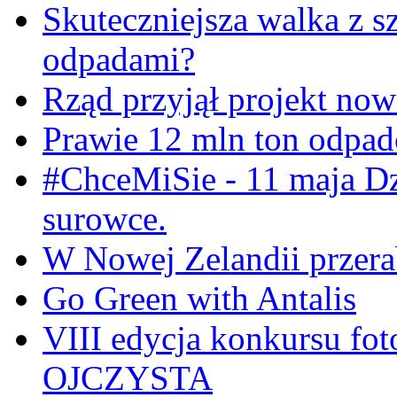
Skuteczniejsza walka z s
odpadami?
Rząd przyjął projekt now
Prawie 12 mln ton odpa
#ChceMiSie - 11 maja Dz
surowce.
W Nowej Zelandii przerab
Go Green with Antalis
VIII edycja konkursu f
OJCZYSTA