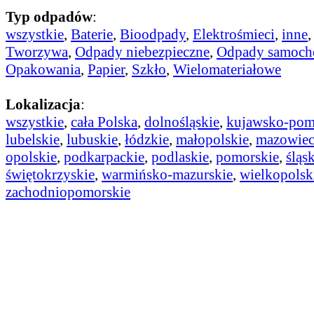
Typ odpadów
:
wszystkie
,
Baterie
,
Bioodpady
,
Elektrośmieci
,
inne
Tworzywa
,
Odpady niebezpieczne
,
Odpady samoc
Opakowania
,
Papier
,
Szkło
,
Wielomateriałowe
Lokalizacja
:
wszystkie
,
cała Polska
,
dolnośląskie
,
kujawsko-pom
lubelskie
,
lubuskie
,
łódzkie
,
małopolskie
,
mazowiec
opolskie
,
podkarpackie
,
podlaskie
,
pomorskie
,
śląs
świętokrzyskie
,
warmińsko-mazurskie
,
wielkopolsk
zachodniopomorskie