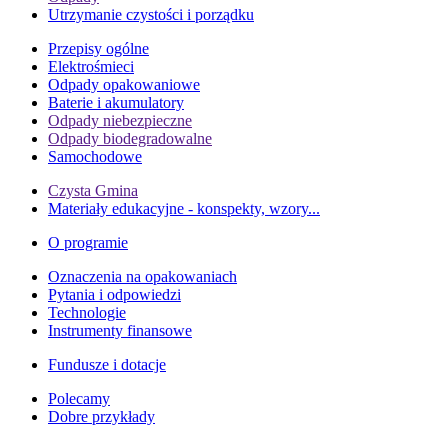
Utrzymanie czystości i porządku
Przepisy ogólne
Elektrośmieci
Odpady opakowaniowe
Baterie i akumulatory
Odpady niebezpieczne
Odpady biodegradowalne
Samochodowe
Czysta Gmina
Materiały edukacyjne - konspekty, wzory...
O programie
Oznaczenia na opakowaniach
Pytania i odpowiedzi
Technologie
Instrumenty finansowe
Fundusze i dotacje
Polecamy
Dobre przykłady