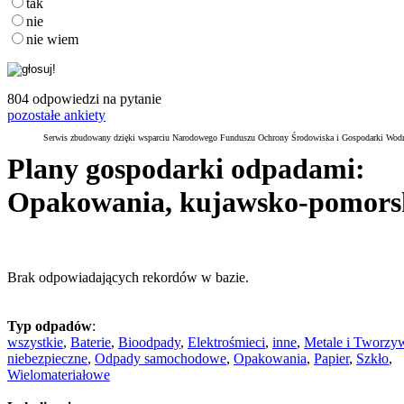
tak
nie
nie wiem
804 odpowiedzi na pytanie
pozostałe ankiety
Serwis zbudowany dzięki wsparciu Narodowego Funduszu Ochrony Środowiska i Gospodarki Wod
Plany gospodarki odpadami:
Opakowania, kujawsko-pomors
Brak odpowiadających rekordów w bazie.
Typ odpadów
:
wszystkie
,
Baterie
,
Bioodpady
,
Elektrośmieci
,
inne
,
Metale i Tworzy
niebezpieczne
,
Odpady samochodowe
,
Opakowania
,
Papier
,
Szkło
,
Wielomateriałowe