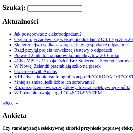
Szukaj:
Aktualności
Jak postępować z elektroodpadami?
Czy Europa zadławi się własnymi odpadami? Od 1 stycznia 20
Skuteczniejsza walka z szarą sterfą w gospodarce odpadami?
Rząd przyjął projekt nowelizacji ustawy o odpadach
Prawie 12 mln ton odpadów komunalnych w 2016 roku
#ChceMiSie - 11 maja Dzień Bez Śmiecenia. Segreguj surowce
W Nowej Zelandii przerabiają szkło na piasek
Go Green with Antalis
VIII edycja konkursu fotograficznego PRZYRODA OJCZYS
Mniej za śmieci jeśli dobre ich sortowanie?
Rozporządzenie ws szczegółowych zasad selektywnej zbiórki
W Poznaniu trwają targi POL-ECO-SYSTEM
więcej »
Ankieta
Czy standaryzacja selektywnej zbiórki przyniesie poprawę efek