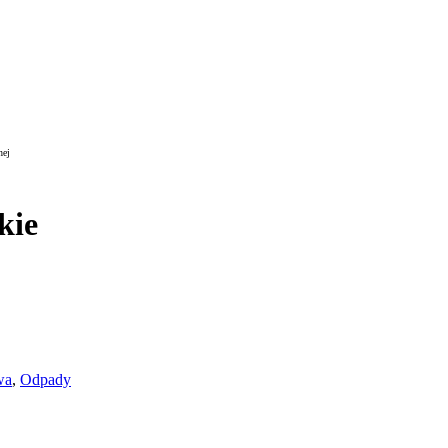
nej
kie
wa
,
Odpady