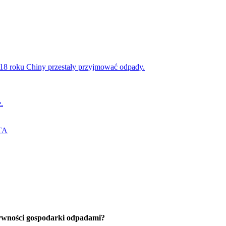
18 roku Chiny przestały przyjmować odpady.
.
TA
tywności gospodarki odpadami?