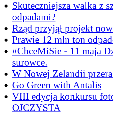
Skuteczniejsza walka z s
odpadami?
Rząd przyjął projekt now
Prawie 12 mln ton odpa
#ChceMiSie - 11 maja Dz
surowce.
W Nowej Zelandii przerab
Go Green with Antalis
VIII edycja konkursu f
OJCZYSTA