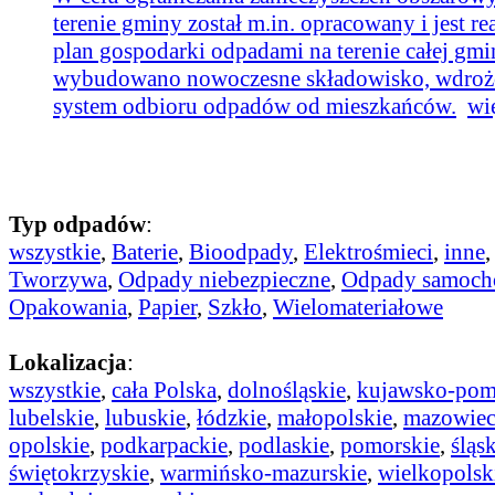
terenie gminy został m.in. opracowany i jest r
plan gospodarki odpadami na terenie całej gmi
wybudowano nowoczesne składowisko, wdro
system odbioru odpadów od mieszkańców.
wi
Typ odpadów
:
wszystkie
,
Baterie
,
Bioodpady
,
Elektrośmieci
,
inne
Tworzywa
,
Odpady niebezpieczne
,
Odpady samoc
Opakowania
,
Papier
,
Szkło
,
Wielomateriałowe
Lokalizacja
:
wszystkie
,
cała Polska
,
dolnośląskie
,
kujawsko-pom
lubelskie
,
lubuskie
,
łódzkie
,
małopolskie
,
mazowiec
opolskie
,
podkarpackie
,
podlaskie
,
pomorskie
,
śląs
świętokrzyskie
,
warmińsko-mazurskie
,
wielkopolsk