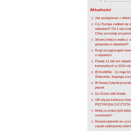
Aktualności
Jak postępować z elekt
Czy Europa zadławi się 
odpadami? Od 1 stycznia
Chiny przestały przyjmo
Skuteczniejsza walka z s
gospodarce odpadami?
Rząd przyjął projekt nowe
o odpadach
Prawie 12 mln ton odpad
komunalnych w 2016 rok
#ChceMiSie - 11 maja Dz
Śmiecenia. Segreguj sur
W Nowej Zelandii przerab
piasek
Go Green with Antalis
VIII edycja konkursu fot
PRZYRODA OJCZYSTA
Mniej za śmieci jeśli dobr
sortowanie?
Rozporządzenie ws szc
zasad selektywnej zbiórk