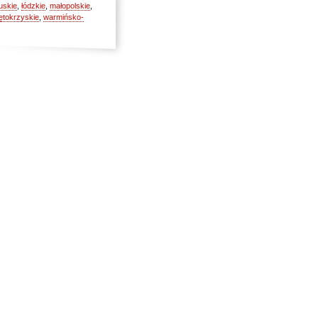
uskie
,
łódzkie
,
małopolskie
,
ętokrzyskie
,
warmińsko-