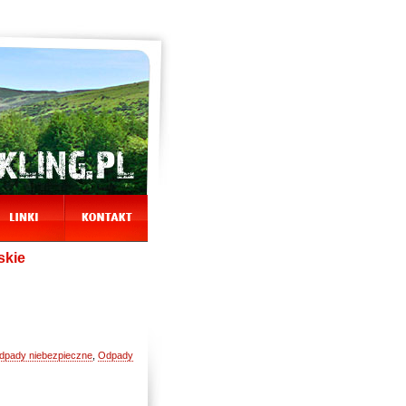
skie
dpady niebezpieczne
,
Odpady