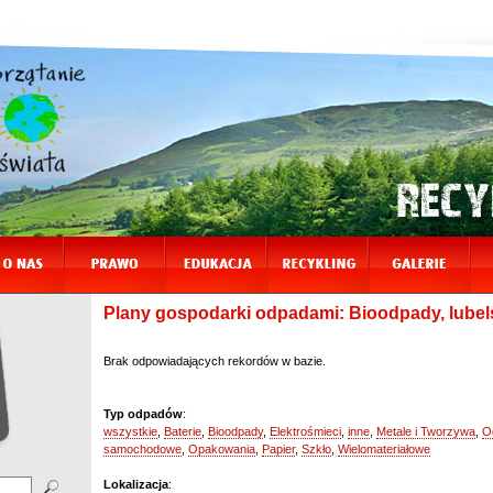
Plany gospodarki odpadami: Bioodpady, lubel
Brak odpowiadających rekordów w bazie.
Typ odpadów
:
wszystkie
,
Baterie
,
Bioodpady
,
Elektrośmieci
,
inne
,
Metale i Tworzywa
,
O
samochodowe
,
Opakowania
,
Papier
,
Szkło
,
Wielomateriałowe
Lokalizacja
: