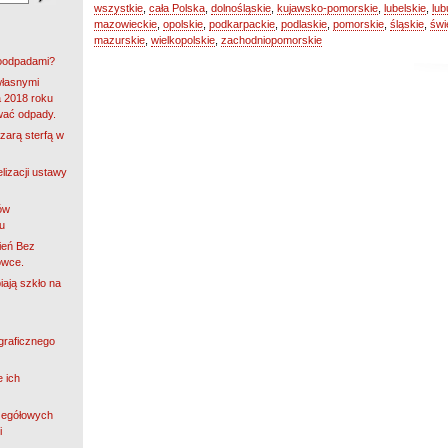
wszystkie
,
cała Polska
,
dolnośląskie
,
kujawsko-pomorskie
,
lubelskie
,
lub
mazowieckie
,
opolskie
,
podkarpackie
,
podlaskie
,
pomorskie
,
śląskie
,
świ
mazurskie
,
wielkopolskie
,
zachodniopomorskie
roodpadami?
własnymi
 2018 roku
wać odpady.
zarą sterfą w
lizacji ustawy
ów
u
ień Bez
owce.
iają szkło na
ograficznego
e ich
zegółowych
i