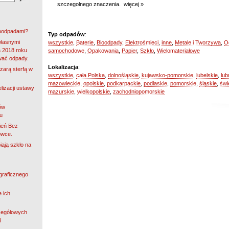
szczegolnego znaczenia.
więcej »
roodpadami?
Typ odpadów
:
własnymi
wszystkie
,
Baterie
,
Bioodpady
,
Elektrośmieci
,
inne
,
Metale i Tworzywa
,
O
 2018 roku
samochodowe
,
Opakowania
,
Papier
,
Szkło
,
Wielomateriałowe
wać odpady.
Lokalizacja
:
zarą sterfą w
wszystkie
,
cała Polska
,
dolnośląskie
,
kujawsko-pomorskie
,
lubelskie
,
lub
mazowieckie
,
opolskie
,
podkarpackie
,
podlaskie
,
pomorskie
,
śląskie
,
świ
lizacji ustawy
mazurskie
,
wielkopolskie
,
zachodniopomorskie
ów
u
ień Bez
owce.
iają szkło na
ograficznego
e ich
zegółowych
i