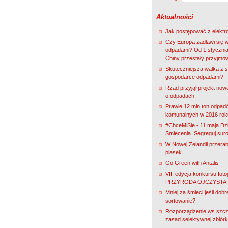
Aktualności
Jak postępować z elekt
Czy Europa zadławi się 
odpadami? Od 1 stycznia
Chiny przestały przyjmo
Skuteczniejsza walka z s
gospodarce odpadami?
Rząd przyjął projekt nowe
o odpadach
Prawie 12 mln ton odpad
komunalnych w 2016 rok
#ChceMiSie - 11 maja Dz
Śmiecenia. Segreguj sur
W Nowej Zelandii przerab
piasek
Go Green with Antalis
VIII edycja konkursu fot
PRZYRODA OJCZYSTA
Mniej za śmieci jeśli dobr
sortowanie?
Rozporządzenie ws szc
zasad selektywnej zbiórk