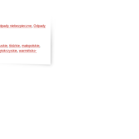
dpady niebezpieczne
,
Odpady
uskie
,
łódzkie
,
małopolskie
,
ętokrzyskie
,
warmińsko-