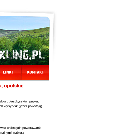
, opolskie
w : plastik,szkło i papier.
ich wysypisk (jeżeli powstają).
owite uniknięcie powstawania
nalnymi, nabiera