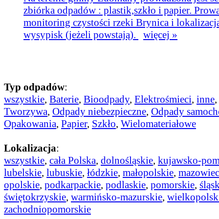
zbiórka odpadów : plastik,szkło i papier. Prow
monitoring czystości rzeki Brynica i lokalizacj
wysypisk (jeżeli powstają).
więcej »
Typ odpadów
:
wszystkie
,
Baterie
,
Bioodpady
,
Elektrośmieci
,
inne
Tworzywa
,
Odpady niebezpieczne
,
Odpady samoc
Opakowania
,
Papier
,
Szkło
,
Wielomateriałowe
Lokalizacja
:
wszystkie
,
cała Polska
,
dolnośląskie
,
kujawsko-pom
lubelskie
,
lubuskie
,
łódzkie
,
małopolskie
,
mazowiec
opolskie
,
podkarpackie
,
podlaskie
,
pomorskie
,
śląs
świętokrzyskie
,
warmińsko-mazurskie
,
wielkopolsk
zachodniopomorskie