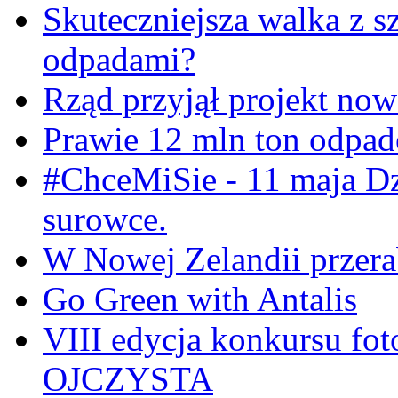
Skuteczniejsza walka z s
odpadami?
Rząd przyjął projekt now
Prawie 12 mln ton odpa
#ChceMiSie - 11 maja Dz
surowce.
W Nowej Zelandii przerab
Go Green with Antalis
VIII edycja konkursu f
OJCZYSTA