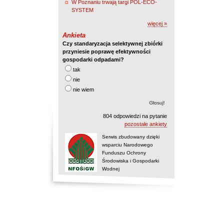
W Poznaniu trwają targi POL-ECO-
SYSTEM
więcej »
Ankieta
Czy standaryzacja selektywnej zbiórki
przyniesie poprawę efektywności
gospodarki odpadami?
tak
nie
nie wiem
804 odpowiedzi na pytanie
pozostałe ankiety
Serwis zbudowany dzięki
wsparciu Narodowego
Funduszu Ochrony
Środowiska i Gospodarki
Wodnej