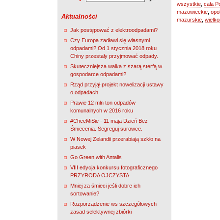
wszystkie
,
cała P
mazowieckie
,
opo
Aktualności
mazurskie
,
wielko
Jak postępować z elektroodpadami?
Czy Europa zadławi się własnymi
odpadami? Od 1 stycznia 2018 roku
Chiny przestały przyjmować odpady.
Skuteczniejsza walka z szarą sterfą w
gospodarce odpadami?
Rząd przyjął projekt nowelizacji ustawy
o odpadach
Prawie 12 mln ton odpadów
komunalnych w 2016 roku
#ChceMiSie - 11 maja Dzień Bez
Śmiecenia. Segreguj surowce.
W Nowej Zelandii przerabiają szkło na
piasek
Go Green with Antalis
VIII edycja konkursu fotograficznego
PRZYRODA OJCZYSTA
Mniej za śmieci jeśli dobre ich
sortowanie?
Rozporządzenie ws szczegółowych
zasad selektywnej zbiórki