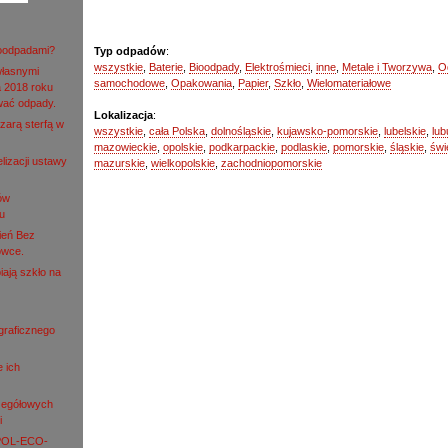
roodpadami?
Typ odpadów
:
wszystkie
,
Baterie
,
Bioodpady
,
Elektrośmieci
,
inne
,
Metale i Tworzywa
,
O
własnymi
samochodowe
,
Opakowania
,
Papier
,
Szkło
,
Wielomateriałowe
 2018 roku
wać odpady.
Lokalizacja
:
zarą sterfą w
wszystkie
,
cała Polska
,
dolnośląskie
,
kujawsko-pomorskie
,
lubelskie
,
lub
mazowieckie
,
opolskie
,
podkarpackie
,
podlaskie
,
pomorskie
,
śląskie
,
świ
lizacji ustawy
mazurskie
,
wielkopolskie
,
zachodniopomorskie
ów
u
ień Bez
owce.
iają szkło na
ograficznego
e ich
zegółowych
i
 POL-ECO-