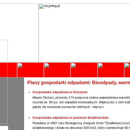
Plany gospodarki odpadami: Bioodpady, warm
Gospodarka odpadowa w Olsztynie
Miasto Olsztyn, przeszło 174 tysięczna stolica województwa warmi
rocznie ok. 80 tys. ton odpadów komunalnych. Większość z nich trafi
gdyby nie sortownia surowców wtórnych.
więcej »
Gospodarka odpadowa w powiecie działdowskim
Powołany w 1997 roku Ekologiczny Związek Gmin "Działdowszczyzn
działdowskiego i działa na obszarze 820 km2, który zamieszkuje 60