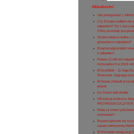
Aktualności
Jak postępować z elekt
Czy Europa zadławi się 
odpadami? Od 1 stycznia
Chiny przestały przyjmo
Skuteczniejsza walka z s
gospodarce odpadami?
Rząd przyjął projekt nowe
o odpadach
Prawie 12 mln ton odpad
komunalnych w 2016 rok
#ChceMiSie - 11 maja Dz
Śmiecenia. Segreguj sur
W Nowej Zelandii przerab
piasek
Go Green with Antalis
VIII edycja konkursu fot
PRZYRODA OJCZYSTA
Mniej za śmieci jeśli dobr
sortowanie?
Rozporządzenie ws szc
zasad selektywnej zbiórk
W Poznaniu trwają targi