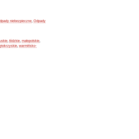
dpady niebezpieczne
,
Odpady
uskie
,
łódzkie
,
małopolskie
,
ętokrzyskie
,
warmińsko-