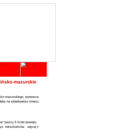
ińsko-mazurskie
ńsko-mazurskiego, wytwarza
łaby na składowisko śmieci,
a" tworzy 5 Gmin powiatu
 tys. mieszkańców.
więcej »