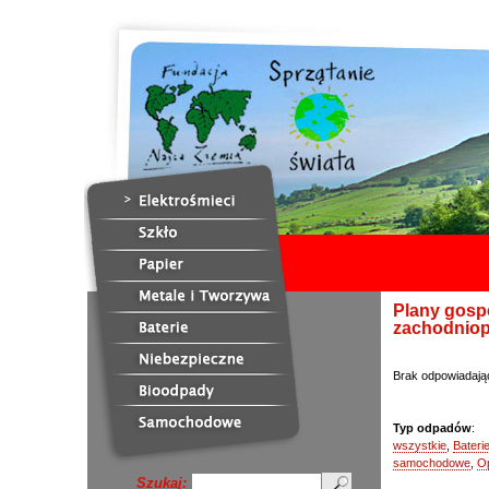
Plany gosp
zachodnio
Brak odpowiadają
Typ odpadów
:
wszystkie
,
Bateri
samochodowe
,
O
Szukaj: