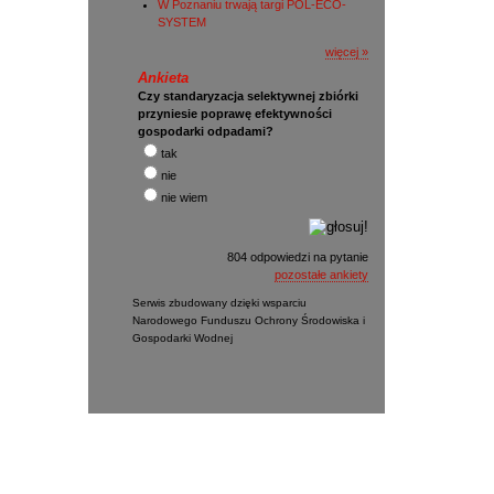
W Poznaniu trwają targi POL-ECO-
SYSTEM
więcej »
Ankieta
Czy standaryzacja selektywnej zbiórki
przyniesie poprawę efektywności
gospodarki odpadami?
tak
nie
nie wiem
804 odpowiedzi na pytanie
pozostałe ankiety
Serwis zbudowany dzięki wsparciu
Narodowego Funduszu Ochrony Środowiska i
Gospodarki Wodnej