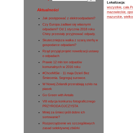
Lokalizacja
:
wszystkie
,
cała P
Aktualności
mazowieckie
,
opo
mazurskie
,
wielko
Jak postępować z elektroodpadami?
Czy Europa zadławi się własnymi
odpadami? Od 1 stycznia 2018 roku
Chiny przestały przyjmować odpady.
Skuteczniejsza walka z szarą sterfą w
gospodarce odpadami?
Rząd przyjął projekt nowelizacji ustawy
o odpadach
Prawie 12 mln ton odpadów
komunalnych w 2016 roku
#ChceMiSie - 11 maja Dzień Bez
Śmiecenia. Segreguj surowce.
W Nowej Zelandii przerabiają szkło na
piasek
Go Green with Antalis
VIII edycja konkursu fotograficznego
PRZYRODA OJCZYSTA
Mniej za śmieci jeśli dobre ich
sortowanie?
Rozporządzenie ws szczegółowych
zasad selektywnej zbiórki