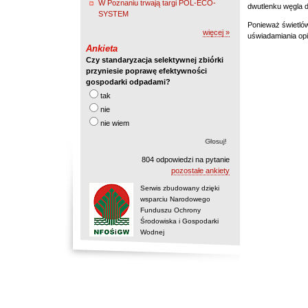
W Poznaniu trwają targi POL-ECO-
dwutlenku węgla d
SYSTEM
Ponieważ świetlów
więcej »
uświadamiania opi
Ankieta
Czy standaryzacja selektywnej zbiórki
przyniesie poprawę efektywności
gospodarki odpadami?
tak
nie
nie wiem
804 odpowiedzi na pytanie
pozostałe ankiety
Serwis zbudowany dzięki
wsparciu Narodowego
Funduszu Ochrony
Środowiska i Gospodarki
Wodnej