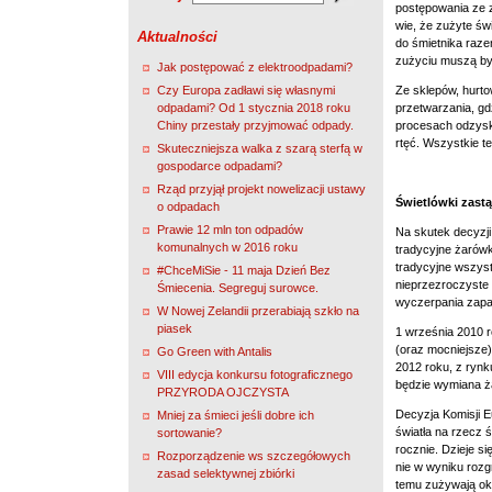
postępowania ze z
wie, że zużyte św
Aktualności
do śmietnika raze
zużyciu muszą by
Jak postępować z elektroodpadami?
Ze sklepów, hurto
Czy Europa zadławi się własnymi
przetwarzania, gd
odpadami? Od 1 stycznia 2018 roku
procesach odzysku
Chiny przestały przyjmować odpady.
rtęć. Wszystkie t
Skuteczniejsza walka z szarą sterfą w
gospodarce odpadami?
Rząd przyjął projekt nowelizacji ustawy
Świetlówki zastą
o odpadach
Prawie 12 mln ton odpadów
Na skutek decyzji
komunalnych w 2016 roku
tradycyjne żarów
tradycyjne wszys
#ChceMiSie - 11 maja Dzień Bez
nieprzezroczyste
Śmiecenia. Segreguj surowce.
wyczerpania zap
W Nowej Zelandii przerabiają szkło na
piasek
1 września 2010 
(oraz mocniejsze
Go Green with Antalis
2012 roku, z ryn
VIII edycja konkursu fotograficznego
będzie wymiana ż
PRZYRODA OJCZYSTA
Decyzja Komisji E
Mniej za śmieci jeśli dobre ich
światła na rzecz 
sortowanie?
rocznie. Dzieje si
Rozporządzenie ws szczegółowych
nie w wyniku rozg
zasad selektywnej zbiórki
temu zużywają ok.