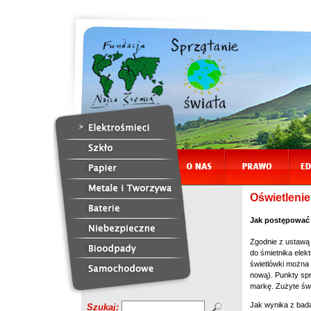
Oświetlenie
Jak postępować 
Zgodnie z ustawą 
do śmietnika elek
świetlówki można
nową). Punkty spr
markę. Zużyte świ
Jak wynika z bada
Szukaj: