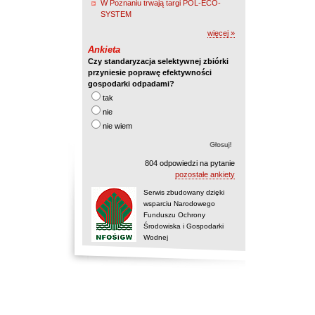
W Poznaniu trwają targi POL-ECO-
SYSTEM
więcej »
Ankieta
Czy standaryzacja selektywnej zbiórki
przyniesie poprawę efektywności
gospodarki odpadami?
tak
nie
nie wiem
804 odpowiedzi na pytanie
pozostałe ankiety
Serwis zbudowany dzięki
wsparciu Narodowego
Funduszu Ochrony
Środowiska i Gospodarki
Wodnej