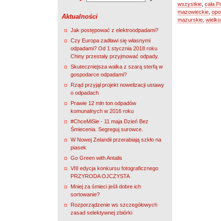
wszystkie
,
cała P
mazowieckie
,
opo
Aktualności
mazurskie
,
wielko
Jak postępować z elektroodpadami?
Czy Europa zadławi się własnymi
odpadami? Od 1 stycznia 2018 roku
Chiny przestały przyjmować odpady.
Skuteczniejsza walka z szarą sterfą w
gospodarce odpadami?
Rząd przyjął projekt nowelizacji ustawy
o odpadach
Prawie 12 mln ton odpadów
komunalnych w 2016 roku
#ChceMiSie - 11 maja Dzień Bez
Śmiecenia. Segreguj surowce.
W Nowej Zelandii przerabiają szkło na
piasek
Go Green with Antalis
VIII edycja konkursu fotograficznego
PRZYRODA OJCZYSTA
Mniej za śmieci jeśli dobre ich
sortowanie?
Rozporządzenie ws szczegółowych
zasad selektywnej zbiórki