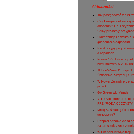
Aktualności
Jak postępować z elekt
Czy Europa zadławi się 
odpadami? Od 1 stycznia
Chiny przestały przyjmo
Skuteczniejsza walka z s
gospodarce odpadami?
Rząd przyjął projekt nowe
o odpadach
Prawie 12 mln ton odpad
komunalnych w 2016 rok
#ChceMiSie - 11 maja Dz
Śmiecenia. Segreguj sur
W Nowej Zelandii przerab
piasek
Go Green with Antalis
VIII edycja konkursu fot
PRZYRODA OJCZYSTA
Mniej za śmieci jeśli dobr
sortowanie?
Rozporządzenie ws szc
zasad selektywnej zbiórk
W Poznaniu trwają targi