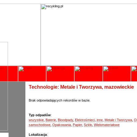
Technologie: Metale i Tworzywa, mazowieckie
Brak odpowiadających rekordów w bazie.
Typ odpadów
:
wszystkie
,
Baterie
,
Bioodpady
,
Elektrośmieci
,
inne
,
Metale i Tworzywa
,
O
samochodowe
,
Opakowania
,
Papier
,
Szkło
,
Wielomateriałowe
Lokalizacja
: