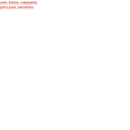
uskie
,
łódzkie
,
małopolskie
,
ętokrzyskie
,
warmińsko-