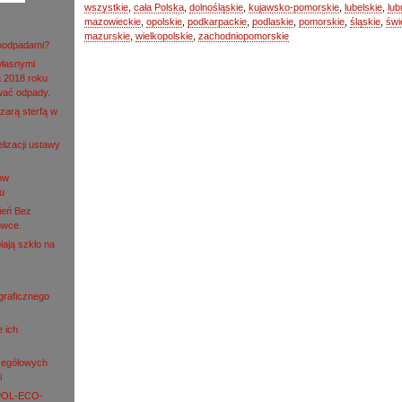
wszystkie
,
cała Polska
,
dolnośląskie
,
kujawsko-pomorskie
,
lubelskie
,
lub
mazowieckie
,
opolskie
,
podkarpackie
,
podlaskie
,
pomorskie
,
śląskie
,
świ
mazurskie
,
wielkopolskie
,
zachodniopomorskie
roodpadami?
własnymi
 2018 roku
wać odpady.
zarą sterfą w
lizacji ustawy
ów
u
ień Bez
owce.
iają szkło na
ograficznego
e ich
zegółowych
i
 POL-ECO-