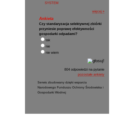
SYSTEM
więcej »
Ankieta
Czy standaryzacja selektywnej zbiórki
przyniesie poprawę efektywności
gospodarki odpadami?
tak
nie
nie wiem
804 odpowiedzi na pytanie
pozostałe ankiety
Serwis zbudowany dzięki wsparciu
Narodowego Funduszu Ochrony Środowiska i
Gospodarki Wodnej