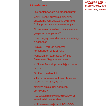
wszystkie
,
cała P
Aktualności
mazowieckie
,
opo
mazurskie
,
wielko
Jak postępować z elektroodpadami?
Czy Europa zadławi się własnymi
odpadami? Od 1 stycznia 2018 roku
Chiny przestały przyjmować odpady.
Skuteczniejsza walka z szarą sterfą w
gospodarce odpadami?
Rząd przyjął projekt nowelizacji ustawy
o odpadach
Prawie 12 mln ton odpadów
komunalnych w 2016 roku
#ChceMiSie - 11 maja Dzień Bez
Śmiecenia. Segreguj surowce.
W Nowej Zelandii przerabiają szkło na
piasek
Go Green with Antalis
VIII edycja konkursu fotograficznego
PRZYRODA OJCZYSTA
Mniej za śmieci jeśli dobre ich
sortowanie?
Rozporządzenie ws szczegółowych
zasad selektywnej zbiórki
W Poznaniu trwają targi POL-ECO-