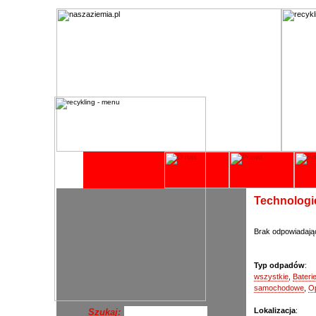
Technologi
Brak odpowiadają
Typ odpadów
:
wszystkie
,
Bateri
samochodowe
,
O
Lokalizacja
:
Szukaj: