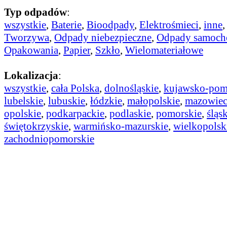
Typ odpadów
:
wszystkie
,
Baterie
,
Bioodpady
,
Elektrośmieci
,
inne
Tworzywa
,
Odpady niebezpieczne
,
Odpady samoc
Opakowania
,
Papier
,
Szkło
,
Wielomateriałowe
Lokalizacja
:
wszystkie
,
cała Polska
,
dolnośląskie
,
kujawsko-pom
lubelskie
,
lubuskie
,
łódzkie
,
małopolskie
,
mazowiec
opolskie
,
podkarpackie
,
podlaskie
,
pomorskie
,
śląs
świętokrzyskie
,
warmińsko-mazurskie
,
wielkopolsk
zachodniopomorskie