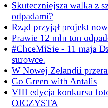
Skuteczniejsza walka z s
odpadami?
Rząd przyjął projekt now
Prawie 12 mln ton odpa
#ChceMiSie - 11 maja Dz
surowce.
W Nowej Zelandii przerab
Go Green with Antalis
VIII edycja konkursu f
OJCZYSTA