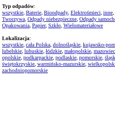
Typ odpadów
:
wszystkie
,
Baterie
,
Bioodpady
,
Elektrośmieci
,
inne
Tworzywa
,
Odpady niebezpieczne
,
Odpady samoc
Opakowania
,
Papier
,
Szkło
,
Wielomateriałowe
Lokalizacja
:
wszystkie
,
cała Polska
,
dolnośląskie
,
kujawsko-pom
lubelskie
,
lubuskie
,
łódzkie
,
małopolskie
,
mazowiec
opolskie
,
podkarpackie
,
podlaskie
,
pomorskie
,
śląs
świętokrzyskie
,
warmińsko-mazurskie
,
wielkopolsk
zachodniopomorskie