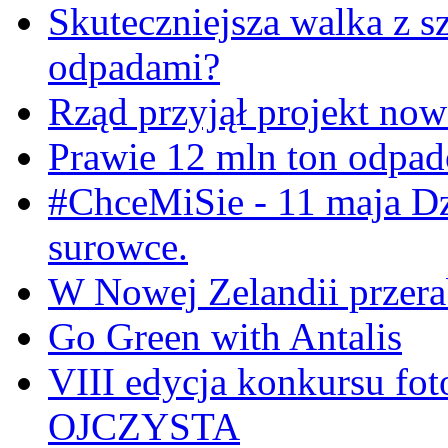
Skuteczniejsza walka z s
odpadami?
Rząd przyjął projekt now
Prawie 12 mln ton odpa
#ChceMiSie - 11 maja Dz
surowce.
W Nowej Zelandii przerab
Go Green with Antalis
VIII edycja konkursu f
OJCZYSTA