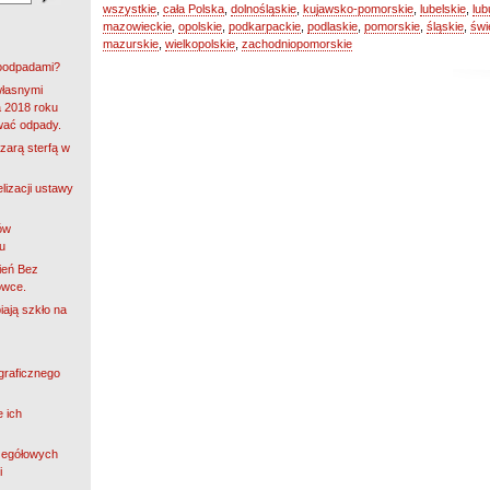
wszystkie
,
cała Polska
,
dolnośląskie
,
kujawsko-pomorskie
,
lubelskie
,
lub
mazowieckie
,
opolskie
,
podkarpackie
,
podlaskie
,
pomorskie
,
śląskie
,
świ
mazurskie
,
wielkopolskie
,
zachodniopomorskie
roodpadami?
własnymi
 2018 roku
wać odpady.
zarą sterfą w
lizacji ustawy
ów
u
ień Bez
owce.
iają szkło na
ograficznego
e ich
zegółowych
i