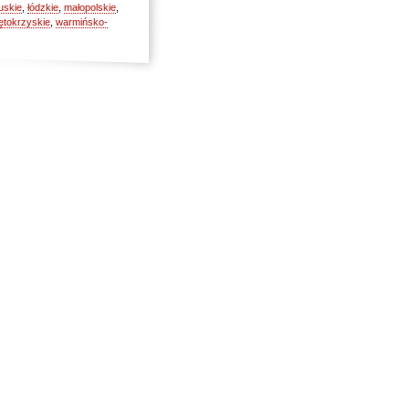
uskie
,
łódzkie
,
małopolskie
,
ętokrzyskie
,
warmińsko-