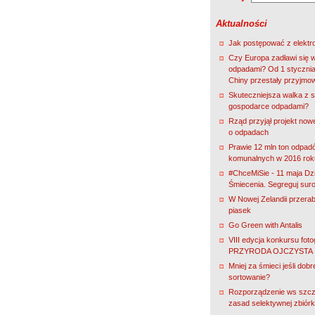
Aktualności
Jak postępować z elekt
Czy Europa zadławi się 
odpadami? Od 1 stycznia
Chiny przestały przyjmo
Skuteczniejsza walka z s
gospodarce odpadami?
Rząd przyjął projekt nowe
o odpadach
Prawie 12 mln ton odpad
komunalnych w 2016 rok
#ChceMiSie - 11 maja Dz
Śmiecenia. Segreguj sur
W Nowej Zelandii przerab
piasek
Go Green with Antalis
VIII edycja konkursu fot
PRZYRODA OJCZYSTA
Mniej za śmieci jeśli dobr
sortowanie?
Rozporządzenie ws szc
zasad selektywnej zbiórk