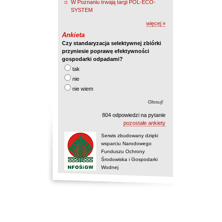
W Poznaniu trwają targi POL-ECO-
SYSTEM
więcej »
Ankieta
Czy standaryzacja selektywnej zbiórki
przyniesie poprawę efektywności
gospodarki odpadami?
tak
nie
nie wiem
804 odpowiedzi na pytanie
pozostałe ankiety
Serwis zbudowany dzięki
wsparciu Narodowego
Funduszu Ochrony
Środowiska i Gospodarki
Wodnej