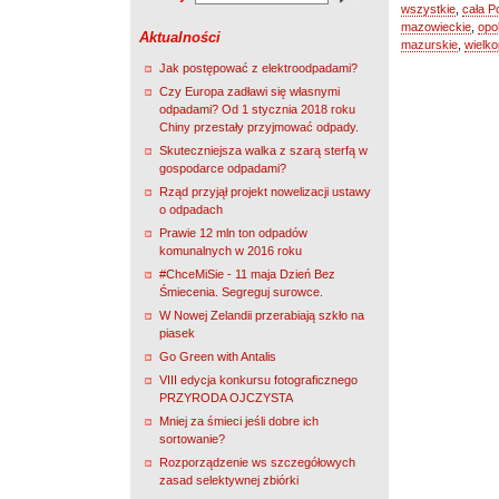
wszystkie
,
cała P
mazowieckie
,
opo
Aktualności
mazurskie
,
wielko
Jak postępować z elektroodpadami?
Czy Europa zadławi się własnymi
odpadami? Od 1 stycznia 2018 roku
Chiny przestały przyjmować odpady.
Skuteczniejsza walka z szarą sterfą w
gospodarce odpadami?
Rząd przyjął projekt nowelizacji ustawy
o odpadach
Prawie 12 mln ton odpadów
komunalnych w 2016 roku
#ChceMiSie - 11 maja Dzień Bez
Śmiecenia. Segreguj surowce.
W Nowej Zelandii przerabiają szkło na
piasek
Go Green with Antalis
VIII edycja konkursu fotograficznego
PRZYRODA OJCZYSTA
Mniej za śmieci jeśli dobre ich
sortowanie?
Rozporządzenie ws szczegółowych
zasad selektywnej zbiórki