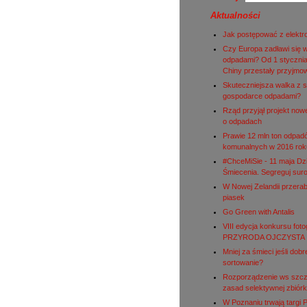
Aktualności
Jak postępować z elekt
Czy Europa zadławi się 
odpadami? Od 1 stycznia
Chiny przestały przyjmo
Skuteczniejsza walka z s
gospodarce odpadami?
Rząd przyjął projekt nowe
o odpadach
Prawie 12 mln ton odpad
komunalnych w 2016 rok
#ChceMiSie - 11 maja Dz
Śmiecenia. Segreguj sur
W Nowej Zelandii przerab
piasek
Go Green with Antalis
VIII edycja konkursu fot
PRZYRODA OJCZYSTA
Mniej za śmieci jeśli dobr
sortowanie?
Rozporządzenie ws szc
zasad selektywnej zbiórk
W Poznaniu trwają targi