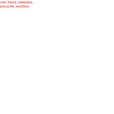
uskie
,
łódzkie
,
małopolskie
,
ętokrzyskie
,
warmińsko-