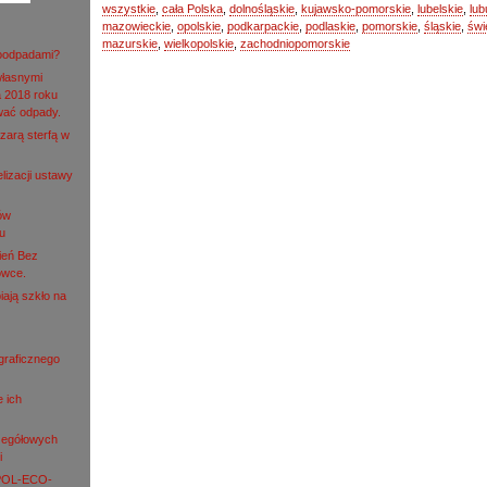
wszystkie
,
cała Polska
,
dolnośląskie
,
kujawsko-pomorskie
,
lubelskie
,
lub
mazowieckie
,
opolskie
,
podkarpackie
,
podlaskie
,
pomorskie
,
śląskie
,
świ
mazurskie
,
wielkopolskie
,
zachodniopomorskie
roodpadami?
własnymi
 2018 roku
wać odpady.
zarą sterfą w
lizacji ustawy
ów
u
ień Bez
owce.
iają szkło na
ograficznego
e ich
zegółowych
i
 POL-ECO-