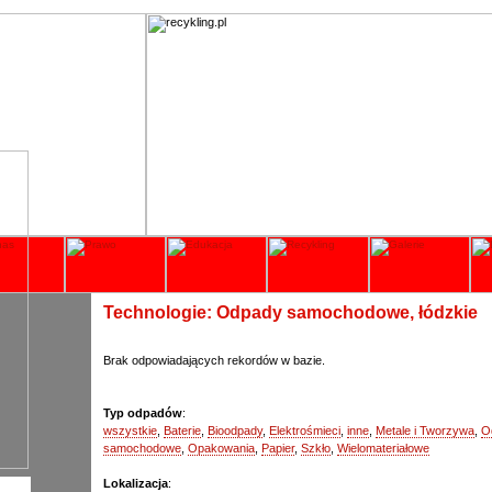
Technologie: Odpady samochodowe, łódzkie
Brak odpowiadających rekordów w bazie.
Typ odpadów
:
wszystkie
,
Baterie
,
Bioodpady
,
Elektrośmieci
,
inne
,
Metale i Tworzywa
,
O
samochodowe
,
Opakowania
,
Papier
,
Szkło
,
Wielomateriałowe
Lokalizacja
: