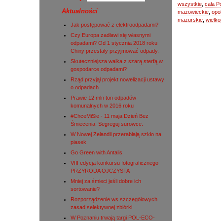
wszystkie
,
cała P
Aktualności
mazowieckie
,
opo
mazurskie
,
wielko
Jak postępować z elektroodpadami?
Czy Europa zadławi się własnymi
odpadami? Od 1 stycznia 2018 roku
Chiny przestały przyjmować odpady.
Skuteczniejsza walka z szarą sterfą w
gospodarce odpadami?
Rząd przyjął projekt nowelizacji ustawy
o odpadach
Prawie 12 mln ton odpadów
komunalnych w 2016 roku
#ChceMiSie - 11 maja Dzień Bez
Śmiecenia. Segreguj surowce.
W Nowej Zelandii przerabiają szkło na
piasek
Go Green with Antalis
VIII edycja konkursu fotograficznego
PRZYRODA OJCZYSTA
Mniej za śmieci jeśli dobre ich
sortowanie?
Rozporządzenie ws szczegółowych
zasad selektywnej zbiórki
W Poznaniu trwają targi POL-ECO-