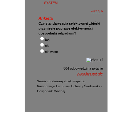
SYSTEM
więcej »
Ankieta
Czy standaryzacja selektywnej zbiórki
przyniesie poprawę efektywności
gospodarki odpadami?
tak
nie
nie wiem
804 odpowiedzi na pytanie
pozostałe ankiety
Serwis zbudowany dzięki wsparciu
Narodowego Funduszu Ochrony Środowiska i
Gospodarki Wodnej