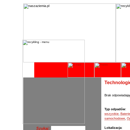
Technologie
Brak odpowiadają
Typ odpadów
:
wszystkie
,
Bateri
samochodowe
,
O
Lokalizacja
:
Szukaj: