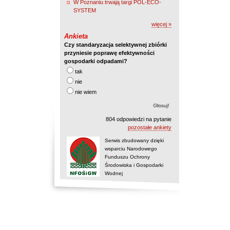
W Poznaniu trwają targi POL-ECO-
SYSTEM
więcej »
Ankieta
Czy standaryzacja selektywnej zbiórki
przyniesie poprawę efektywności
gospodarki odpadami?
tak
nie
nie wiem
804 odpowiedzi na pytanie
pozostałe ankiety
Serwis zbudowany dzięki
wsparciu Narodowego
Funduszu Ochrony
Środowiska i Gospodarki
Wodnej