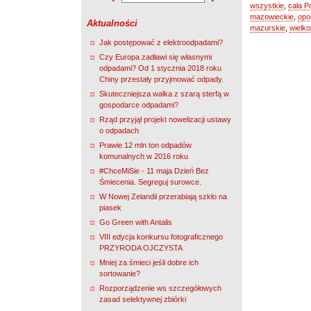
wszystkie
,
cała P
mazowieckie
,
opo
Aktualności
mazurskie
,
wielko
Jak postępować z elektroodpadami?
Czy Europa zadławi się własnymi
odpadami? Od 1 stycznia 2018 roku
Chiny przestały przyjmować odpady.
Skuteczniejsza walka z szarą sterfą w
gospodarce odpadami?
Rząd przyjął projekt nowelizacji ustawy
o odpadach
Prawie 12 mln ton odpadów
komunalnych w 2016 roku
#ChceMiSie - 11 maja Dzień Bez
Śmiecenia. Segreguj surowce.
W Nowej Zelandii przerabiają szkło na
piasek
Go Green with Antalis
VIII edycja konkursu fotograficznego
PRZYRODA OJCZYSTA
Mniej za śmieci jeśli dobre ich
sortowanie?
Rozporządzenie ws szczegółowych
zasad selektywnej zbiórki