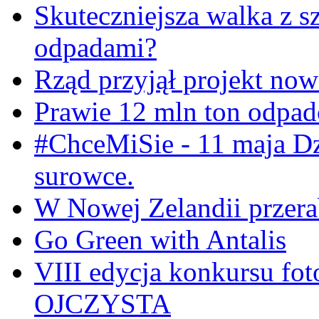
Skuteczniejsza walka z s
odpadami?
Rząd przyjął projekt now
Prawie 12 mln ton odpa
#ChceMiSie - 11 maja Dz
surowce.
W Nowej Zelandii przerab
Go Green with Antalis
VIII edycja konkursu f
OJCZYSTA