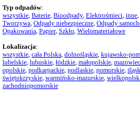
Typ odpadów
:
wszystkie
,
Baterie
,
Bioodpady
,
Elektrośmieci
,
inne
Tworzywa
,
Odpady niebezpieczne
,
Odpady samoc
Opakowania
,
Papier
,
Szkło
,
Wielomateriałowe
Lokalizacja
:
wszystkie
,
cała Polska
,
dolnośląskie
,
kujawsko-pom
lubelskie
,
lubuskie
,
łódzkie
,
małopolskie
,
mazowiec
opolskie
,
podkarpackie
,
podlaskie
,
pomorskie
,
śląs
świętokrzyskie
,
warmińsko-mazurskie
,
wielkopolsk
zachodniopomorskie