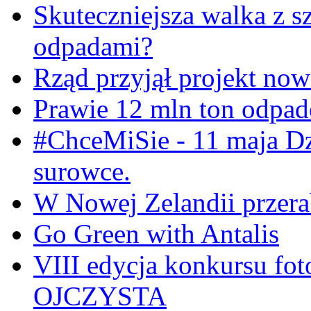
Skuteczniejsza walka z s
odpadami?
Rząd przyjął projekt now
Prawie 12 mln ton odpa
#ChceMiSie - 11 maja Dz
surowce.
W Nowej Zelandii przerab
Go Green with Antalis
VIII edycja konkursu f
OJCZYSTA