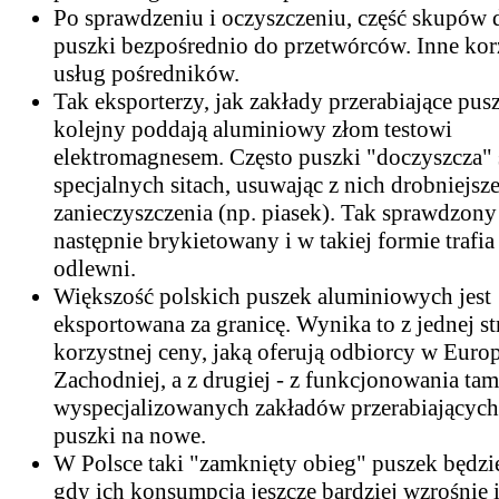
Po sprawdzeniu i oczyszczeniu, część skupów 
puszki bezpośrednio do przetwórców. Inne korz
usług pośredników.
Tak eksporterzy, jak zakłady przerabiające pusz
kolejny poddają aluminiowy złom testowi
elektromagnesem. Często puszki "doczyszcza" 
specjalnych sitach, usuwając z nich drobniejsz
zanieczyszczenia (np. piasek). Tak sprawdzony
następnie brykietowany i w takiej formie trafia
odlewni.
Większość polskich puszek aluminiowych jest
eksportowana za granicę. Wynika to z jednej st
korzystnej ceny, jaką oferują odbiorcy w Euro
Zachodniej, a z drugiej - z funkcjonowania tam
wyspecjalizowanych zakładów przerabiających
puszki na nowe.
W Polsce taki "zamknięty obieg" puszek będzi
gdy ich konsumpcja jeszcze bardziej wzrośnie i