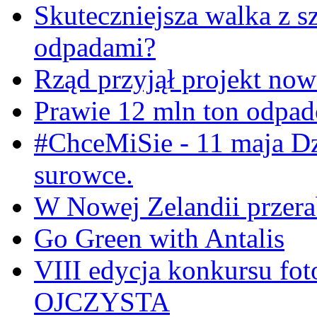
Skuteczniejsza walka z s
odpadami?
Rząd przyjął projekt now
Prawie 12 mln ton odpa
#ChceMiSie - 11 maja Dz
surowce.
W Nowej Zelandii przerab
Go Green with Antalis
VIII edycja konkursu f
OJCZYSTA