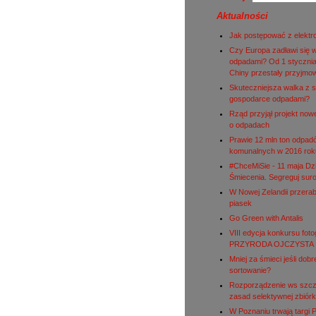
Aktualności
Jak postępować z elekt
Czy Europa zadławi się 
odpadami? Od 1 stycznia
Chiny przestały przyjmo
Skuteczniejsza walka z s
gospodarce odpadami?
Rząd przyjął projekt nowe
o odpadach
Prawie 12 mln ton odpad
komunalnych w 2016 rok
#ChceMiSie - 11 maja Dz
Śmiecenia. Segreguj sur
W Nowej Zelandii przerab
piasek
Go Green with Antalis
VIII edycja konkursu fot
PRZYRODA OJCZYSTA
Mniej za śmieci jeśli dobr
sortowanie?
Rozporządzenie ws szc
zasad selektywnej zbiórk
W Poznaniu trwają targi