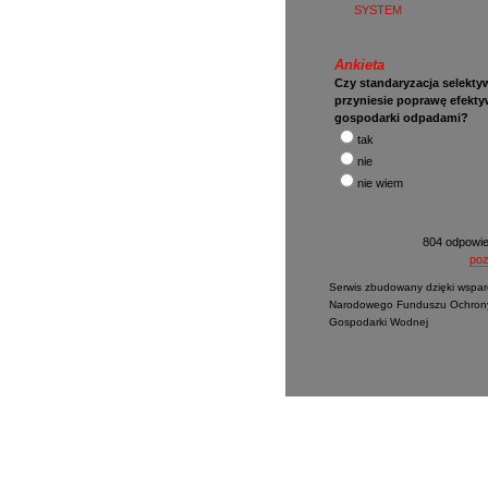
SYSTEM
Ankieta
Czy standaryzacja selektyw
przyniesie poprawę efekt
gospodarki odpadami?
tak
nie
nie wiem
804 odpowie
poz
Serwis zbudowany dzięki wspar
Narodowego Funduszu Ochrony
Gospodarki Wodnej