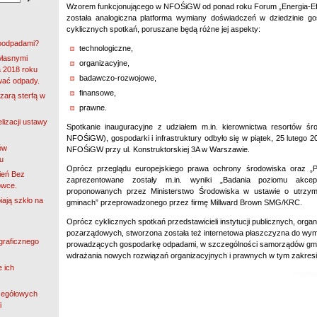
Wzorem funkcjonującego w NFOŚiGW od ponad roku Forum „Energia-Ef
została analogiczna platforma wymiany doświadczeń w dziedzinie g
cyklicznych spotkań, poruszane będą różne jej aspekty:
roodpadami?
technologiczne,
własnymi
organizacyjne,
 2018 roku
badawczo-rozwojowe,
wać odpady.
finansowe,
zarą sterfą w
prawne.
lizacji ustawy
Spotkanie inauguracyjne z udziałem m.in. kierownictwa resortów 
NFOŚiGW), gospodarki i infrastruktury odbyło się w piątek, 25 lutego 20
ów
NFOŚiGW przy ul. Konstruktorskiej 3A w Warszawie.
u
Oprócz przeglądu europejskiego prawa ochrony środowiska oraz „Pol
ień Bez
zaprezentowane zostały m.in. wyniki „Badania poziomu akcep
owce.
proponowanych przez Ministerstwo Środowiska w ustawie o utrzym
iają szkło na
gminach” przeprowadzonego przez firmę Millward Brown SMG/KRC.
Oprócz cyklicznych spotkań przedstawicieli instytucji publicznych, organ
pozarządowych, stworzona została też internetowa płaszczyzna do wy
ograficznego
prowadzących gospodarkę odpadami, w szczególności samorządów gmi
wdrażania nowych rozwiązań organizacyjnych i prawnych w tym zakresi
e ich
zegółowych
i