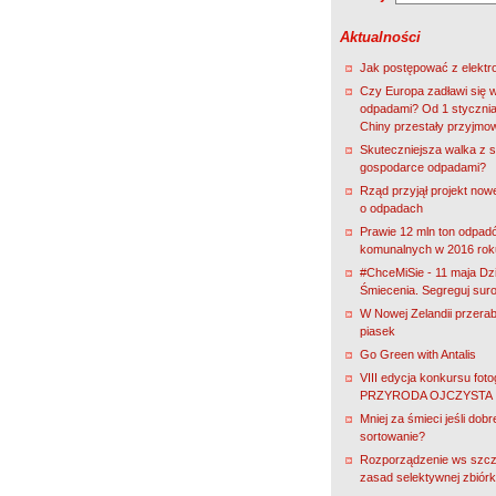
Aktualności
Jak postępować z elekt
Czy Europa zadławi się 
odpadami? Od 1 stycznia
Chiny przestały przyjmo
Skuteczniejsza walka z s
gospodarce odpadami?
Rząd przyjął projekt nowe
o odpadach
Prawie 12 mln ton odpad
komunalnych w 2016 rok
#ChceMiSie - 11 maja Dz
Śmiecenia. Segreguj sur
W Nowej Zelandii przerab
piasek
Go Green with Antalis
VIII edycja konkursu fot
PRZYRODA OJCZYSTA
Mniej za śmieci jeśli dobr
sortowanie?
Rozporządzenie ws szc
zasad selektywnej zbiórk