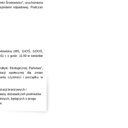
ekt-Środowisko”, uruchomiona
ospodarki odpadowej. Podczas
środowiska (MS, GIOŚ, GDOŚ,
11 r. o godz. 11:00 w siedzibie
ityki Ekologicznej Państwa”,
tacji społecznej dla zmian
aniu czystości i porządku w
izacji branżowych i
miany doświadczeń podmiotów
nnych, będących u progu
e.