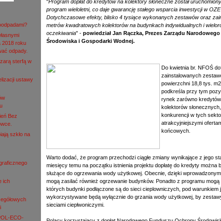
"
Program dopłat do kredytów na kolektory słoneczne został uruchomio
program wieloletni, co daje gwarancję stałego wsparcia inwestycji w OZE 
Dotychczasowe efekty, blisko 4 tysiące wykonanych zestawów oraz zai
roodpadami?
metrów kwadratowych kolektorów na budynkach indywidualnych i wielor
oczekiwania
" -
powiedział Jan Rączka, Prezes Zarządu Narodoweg
własnymi
Środowiska i Gospodarki Wodnej.
 2018 roku
wać odpady.
zarą sterfą w
Do kwietnia br. NFOŚ dof
zainstalowanych zestawó
lizacji ustawy
powierzchni 18,8 tys. 
podkreśla przy tym poz
ów
rynek zarówno kredytów
u
kolektorów słonecznych,
konkurencji w tych sektor
ień Bez
atrakcyjniejszymi ofertam
owce.
końcowych.
iają szkło na
Warto dodać, że program przechodzi ciągłe zmiany wynikające z jego stałe
ograficznego
miesięcy temu na początku istnienia projektu dopłatę do kredyty można b
służące do ogrzewania wody użytkowej. Obecnie, dzięki wprowadzonym 
e ich
mogą zasilać również ogrzewanie budynków. Ponadto z programu mogą s
których budynki podłączone są do sieci cieplowniczych, pod warunkiem 
wykorzystywane będą wyłącznie do grzania wody użytkowej, by zestawy
zegółowych
sieciami ciepłwoniczymi.
i
 POL-ECO-
Polacy korzystający z dopłat Narodowego Funduszu Ochrony Środowis