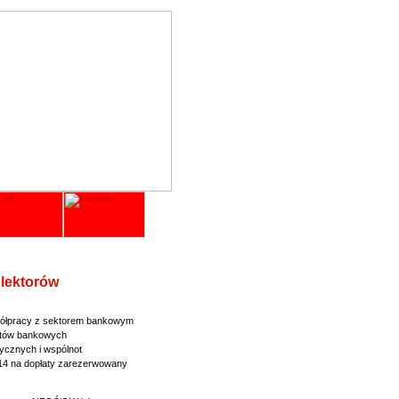
olektorów
półpracy z sektorem bankowym
dytów bankowych
ycznych i wspólnot
14 na dopłaty zarezerwowany