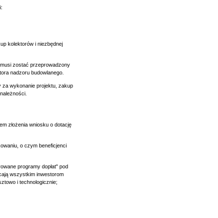
:
p kolektorów i niezbędnej
a musi zostać przeprowadzony
ktora nadzoru budowlanego.
ry za wykonanie projektu, zakup
 należności.
em złożenia wniosku o dotację
kowaniu, o czym beneficjenci
growane programy dopłat" pod
ecają wszystkim inwestorom
ztowo i technologicznie;