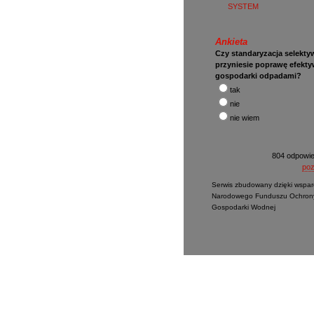
SYSTEM
Ankieta
Czy standaryzacja selektyw
przyniesie poprawę efekt
gospodarki odpadami?
tak
nie
nie wiem
804 odpowie
poz
Serwis zbudowany dzięki wspar
Narodowego Funduszu Ochrony
Gospodarki Wodnej