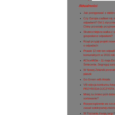
Aktualności
Jak postępować z elekt
Czy Europa zadławi się 
odpadami? Od 1 stycznia
Chiny przestały przyjmo
Skuteczniejsza walka z s
gospodarce odpadami?
Rząd przyjął projekt nowe
o odpadach
Prawie 12 mln ton odpad
komunalnych w 2016 rok
#ChceMiSie - 11 maja Dz
Śmiecenia. Segreguj sur
W Nowej Zelandii przerab
piasek
Go Green with Antalis
VIII edycja konkursu fot
PRZYRODA OJCZYSTA
Mniej za śmieci jeśli dobr
sortowanie?
Rozporządzenie ws szc
zasad selektywnej zbiórk
W Poznaniu trwają targi