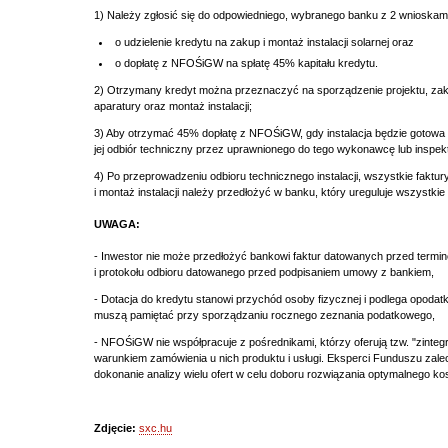
1) Należy zgłosić się do odpowiedniego, wybranego banku z 2 wnioskami
o udzielenie kredytu na zakup i montaż instalacji solarnej oraz
o dopłatę z NFOŚiGW na spłatę 45% kapitału kredytu.
2) Otrzymany kredyt można przeznaczyć na sporządzenie projektu, zaku
aparatury oraz montaż instalacji;
3) Aby otrzymać 45% dopłatę z NFOŚiGW, gdy instalacja będzie gotow
jej odbiór techniczny przez uprawnionego do tego wykonawcę lub inspe
4) Po przeprowadzeniu odbioru technicznego instalacji, wszystkie faktu
i montaż instalacji należy przedłożyć w banku, który ureguluje wszystkie
UWAGA:
- Inwestor nie może przedłożyć bankowi faktur datowanych przed termin
i protokołu odbioru datowanego przed podpisaniem umowy z bankiem,
- Dotacja do kredytu stanowi przychód osoby fizycznej i podlega opodat
muszą pamiętać przy sporządzaniu rocznego zeznania podatkowego,
- NFOŚiGW nie współpracuje z pośrednikami, którzy oferują tzw. "zinte
warunkiem zamówienia u nich produktu i usługi. Eksperci Funduszu zal
dokonanie analizy wielu ofert w celu doboru rozwiązania optymalnego kos
Zdjęcie:
sxc.hu