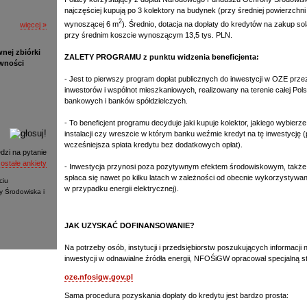
najczęściej kupują po 3 kolektory na budynek (przy średniej powierzch
2
wynoszącej 6 m
). Średnio, dotacja na dopłaty do kredytów na zakup so
więcej »
przy średnim koszcie wynoszącym 13,5 tys. PLN.
nej zbiórki
ZALETY PROGRAMU z punktu widzenia beneficjenta:
ywności
- Jest to pierwszy program dopłat publicznych do inwestycji w OZE prz
inwestorów i wspólnot mieszkaniowych, realizowany na terenie całej Pols
bankowych i banków spółdzielczych.
- To beneficjent programu decyduje jaki kupuje kolektor, jakiego wybie
instalacji czy wreszcie w którym banku weźmie kredyt na tę inwestycję 
wcześniejsza spłata kredytu bez dodatkowych opłat).
dzi na pytanie
ostałe ankiety
- Inwestycja przynosi poza pozytywnym efektem środowiskowym, także
spłaca się nawet po kilku latach w zależności od obecnie wykorzystywane
ciu
w przypadku energii elektrycznej).
 Środowiska i
JAK UZYSKAĆ DOFINANSOWANIE?
Na potrzeby osób, instytucji i przedsiębiorstw poszukujących informacji 
inwestycji w odnawialne źródła energii, NFOŚiGW opracował specjalną st
oze.nfosigw.gov.pl
Sama procedura pozyskania dopłaty do kredytu jest bardzo prosta: