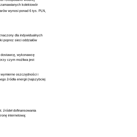
ni zamawianych kolektowór
larów wynosi ponad 6 tys. PLN,
eznaczony dla indywidualnych
ki poprez sieci oddziałów
rze dostawcę, wykonawcę
(przy czym możliwa jest
 wymierne oszczędności i
go źródła energii (najszybciej
nt. źródeł dofinansowania
ronę internetową: