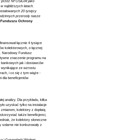
ny przez NFOŚiGW jako
w najbliższych latach.
nstalowanych 20 tysięcy
odzinnych przerosły nasze
o Funduszu Ochrony
inansował łącznie 4 tysiące
w kolektorowych, o łącznej
m2. Narodowy Fundusz
ytywne znaczenie programu na
 bankowych jak i dostawców
 wynikające ze wzrostu
ach, i co się z tym wiąże -
i dla beneficjentów
j analizy. Dla przykładu, kilka
yło uzyskać tylko na instalacje
zmianom, kolektory z dopłatą
korzystać także beneficjenci,
jednak, że kolektory słoneczne
 solarne nie konkurowały z
ka i Gospodarki Wodnej