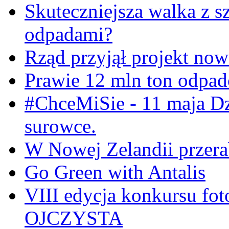
Skuteczniejsza walka z s
odpadami?
Rząd przyjął projekt now
Prawie 12 mln ton odpa
#ChceMiSie - 11 maja Dz
surowce.
W Nowej Zelandii przerab
Go Green with Antalis
VIII edycja konkursu f
OJCZYSTA