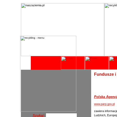
Fundusze i 
Polska Agencj
www.parp.gov.pl
zawiera informac
Szukaj:
Ludzkich, Europ