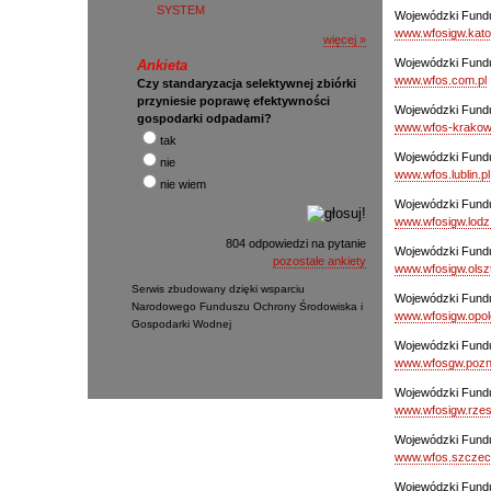
SYSTEM
Wojewódzki Fundu
www.wfosigw.kato
więcej »
Wojewódzki Fundu
Ankieta
www.wfos.com.pl
Czy standaryzacja selektywnej zbiórki
przyniesie poprawę efektywności
Wojewódzki Fundu
gospodarki odpadami?
www.wfos-krakow.
tak
Wojewódzki Fundu
nie
www.wfos.lublin.pl
nie wiem
Wojewódzki Fundu
www.wfosigw.lodz.
804 odpowiedzi na pytanie
Wojewódzki Fundu
pozostałe ankiety
www.wfosigw.olszt
Serwis zbudowany dzięki wsparciu
Wojewódzki Fundu
Narodowego Funduszu Ochrony Środowiska i
www.wfosigw.opol
Gospodarki Wodnej
Wojewódzki Fundu
www.wfosgw.pozn
Wojewódzki Fund
www.wfosigw.rzes
Wojewódzki Fundu
www.wfos.szczec
Wojewódzki Fundu