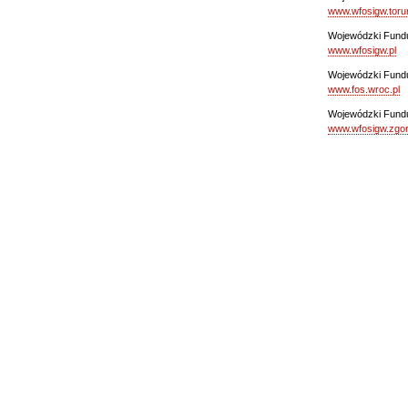
www.wfosigw.torun
Wojewódzki Fund
www.wfosigw.pl
Wojewódzki Fundu
www.fos.wroc.pl
Wojewódzki Fundu
www.wfosigw.zgor