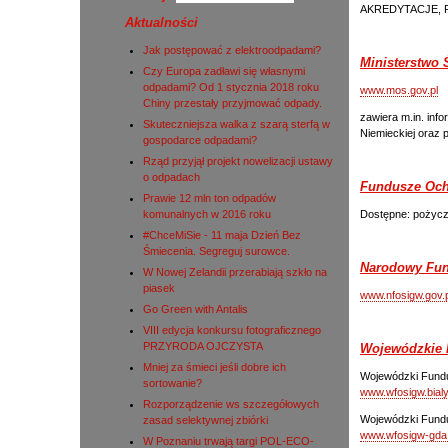
AKREDYTACJE,
Aktualności
Jak postępować z elektroodpadami?
Ministerstwo
Czy Europa zadławi się własnymi
odpadami? Od 1 stycznia 2018 roku
www.mos.gov.pl
Chiny przestały przyjmować odpady.
zawiera m.in. inf
Skuteczniejsza walka z szarą sterfą w
Niemieckiej oraz
gospodarce odpadami?
Rząd przyjął projekt nowelizacji ustawy
o odpadach
Fundusze Och
Prawie 12 mln ton odpadów
komunalnych w 2016 roku
Dostępne: pożyczk
#ChceMiSie - 11 maja Dzień Bez
Śmiecenia. Segreguj surowce.
Narodowy Fun
W Nowej Zelandii przerabiają szkło na
piasek
www.nfosigw.gov.p
Go Green with Antalis
VIII edycja konkursu fotograficznego
PRZYRODA OJCZYSTA
Wojewódzkie 
Mniej za śmieci jeśli dobre ich
Wojewódzki Fundu
sortowanie?
www.wfosigw.bialy
Rozporządzenie ws szczegółowych
Wojewódzki Fund
zasad selektywnej zbiórki
www.wfosigw-gda.
W Poznaniu trwają targi POL-ECO-