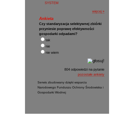
SYSTEM
więcej »
Ankieta
Czy standaryzacja selektywnej zbiórki
przyniesie poprawę efektywności
gospodarki odpadami?
tak
nie
nie wiem
804 odpowiedzi na pytanie
pozostałe ankiety
Serwis zbudowany dzięki wsparciu
Narodowego Funduszu Ochrony Środowiska i
Gospodarki Wodnej