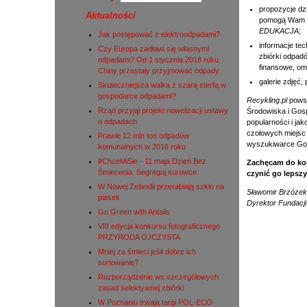
propozycje dzi
Aktualności
pomogą Wam p
EDUKACJA
;
Jak postępować z elektroodpadami?
informacje te
Czy Europa zadławi się własnymi
zbiórki odpad
odpadami? Od 1 stycznia 2018 roku
finansowe, om
Chiny przestały przyjmować odpady.
galerie zdjęć,
Skuteczniejsza walka z szarą sterfą w
gospodarce odpadami?
Recykling.pl
powst
Rząd przyjął projekt nowelizacji ustawy
Środowiska i Gos
o odpadach
popularności i jak
czołowych miejsc 
Prawie 12 mln ton odpadów
wyszukiwarce Go
komunalnych w 2016 roku
#ChceMiSie - 11 maja Dzień Bez
Zachęcam do ko
Śmiecenia. Segreguj surowce.
czynić go lepsz
W Nowej Zelandii przerabiają szkło na
Sławomir Brzózek
piasek
Dyrektor Fundacj
Go Green with Antalis
VIII edycja konkursu fotograficznego
PRZYRODA OJCZYSTA
Mniej za śmieci jeśli dobre ich
sortowanie?
Rozporządzenie ws szczegółowych
zasad selektywnej zbiórki
W Poznaniu trwają targi POL-ECO-