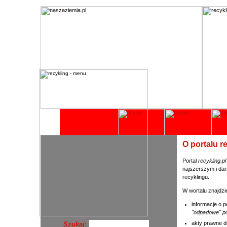
O portalu r
Portal
recykling.p
najszerszym i dar
recyklingu.
W wortalu znajdzi
informacje o 
"odpadowe" po
akty prawne d
Szukaj: