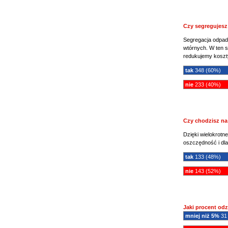
Czy segregujes
Segregacja odpadó
wtórnych. W ten s
redukujemy kosz
tak
348 (60%)
nie
233 (40%)
Czy chodzisz na
Dzięki wielokrotn
oszczędność i dla
tak
133 (48%)
nie
143 (52%)
Jaki procent odz
mniej niż 5%
31