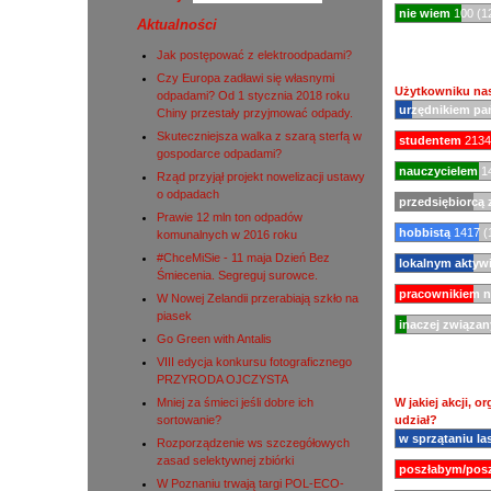
nie wiem
100 (1
Aktualności
Jak postępować z elektroodpadami?
Czy Europa zadławi się własnymi
Użytkowniku nas
odpadami? Od 1 stycznia 2018 roku
urzędnikiem p
Chiny przestały przyjmować odpady.
Skuteczniejsza walka z szarą sterfą w
studentem
2134
gospodarce odpadami?
nauczycielem
14
Rząd przyjął projekt nowelizacji ustawy
o odpadach
przedsiębiorcą
Prawie 12 mln ton odpadów
hobbistą
1417 (
komunalnych w 2016 roku
#ChceMiSie - 11 maja Dzień Bez
lokalnym aktyw
Śmiecenia. Segreguj surowce.
pracownikiem 
W Nowej Zelandii przerabiają szkło na
piasek
inaczej związan
Go Green with Antalis
VIII edycja konkursu fotograficznego
PRZYRODA OJCZYSTA
Mniej za śmieci jeśli dobre ich
W jakiej akcji, 
sortowanie?
udział?
w sprzątaniu la
Rozporządzenie ws szczegółowych
zasad selektywnej zbiórki
poszłabym/posz
W Poznaniu trwają targi POL-ECO-