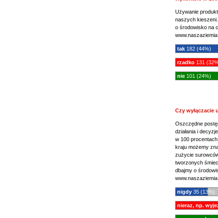
Używanie produkt
naszych kieszeni.
o środowisko na 
www.naszaziemia.
tak
182 (44%)
rzadko
131 (32%
nie
101 (24%)
Czy wyłączacie 
Oszczędne postęp
działania i decyz
w 100 procentach 
kraju możemy zna
zużycie surowców 
tworzonych śmieci
dbajmy o środowi
www.naszaziemia.
nigdy
35 (13%)
nieraz, np. wyj