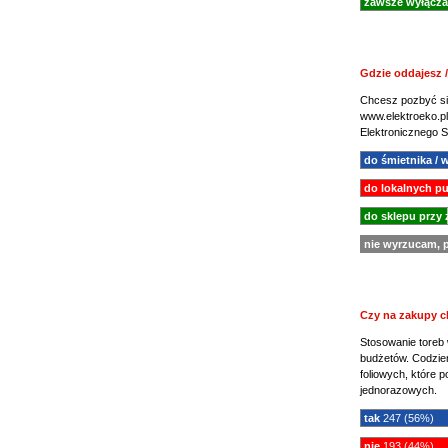
zawsze wyłącz
Gdzie oddajesz 
Chcesz pozbyć si
www.elektroeko.pl
Elektronicznego 
do śmietnika / 
do lokalnych p
do sklepu przy
nie wyrzucam, 
Czy na zakupy c
Stosowanie toreb 
budżetów. Codzien
foliowych, które 
jednorazowych.
tak
247 (56%)
nie
193 (44%)