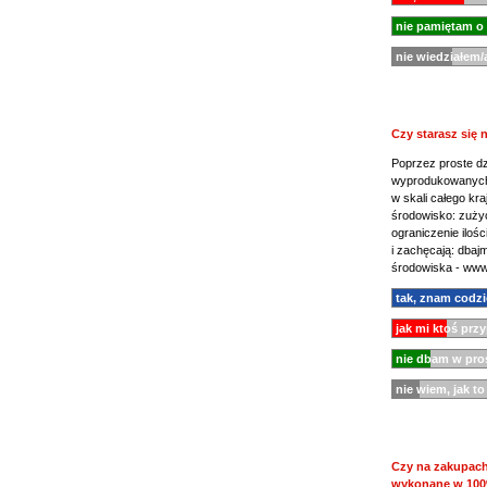
nie pamiętam o
nie wiedziałem/
Czy starasz się
Poprzez proste dz
wyprodukowanych 
w skali całego k
środowisko: zużyc
ograniczenie iloś
i zachęcają: dbaj
środowiska - www
tak, znam codzi
1273 (79%)
jak mi ktoś prz
nie dbam w pros
nie wiem, jak t
Czy na zakupach 
wykonane w 100