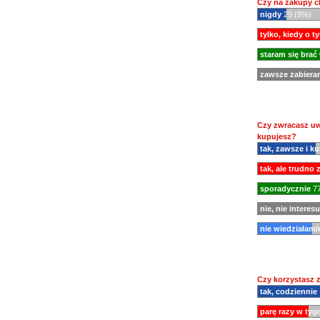
Czy na zakupy c
nigdy
29 (8%)
tylko, kiedy o 
staram się brać
zawsze zabiera
Czy zwracasz uw
kupujesz?
tak, zawsze i k
tak, ale trudno
sporadycznie
77
nie, nie interes
nie wiedziałam/
Czy korzystasz 
tak, codziennie
parę razy w tyg