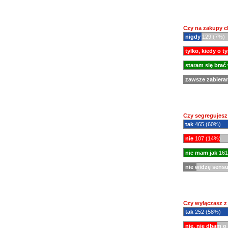
Czy na zakupy c
nigdy
129 (7%)
tylko, kiedy o 
staram się brać
zawsze zabiera
Czy segregujes
tak
465 (60%)
nie
107 (14%)
nie mam jak
161
nie widzę sens
Czy wyłączasz z
tak
252 (58%)
nie, nie dbam o