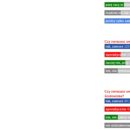
parę razy w mie
rzadziej niż raz
jeżdżę tylko s
Czy zwracasz uw
tak, zawsze
123
sporadycznie
20
raczej nie, przy
nie, nie interes
Czy zwracasz uwa
środowiska?
tak, zawsze
34 
sporadycznie
47
nie, nie zależy 
nie widziałem/a