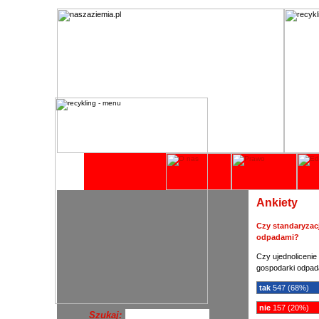
Ankiety
Czy standaryzac
odpadami?
Czy ujednolicenie
gospodarki odpad
tak
547 (68%)
nie
157 (20%)
Szukaj: