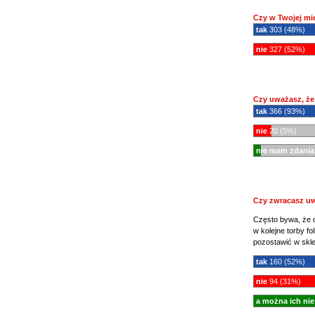
Czy w Twojej mi
tak
303 (48%)
nie
327 (52%)
Czy uważasz, że
tak
366 (93%)
nie
20 (5%)
nie mam zdania
Czy zwracasz uw
Często bywa, że d
w kolejne torby f
pozostawić w skle
tak
160 (52%)
nie
94 (31%)
a można ich nie