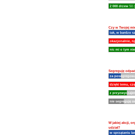
2 000 drzew
50 
Czy w Twojej mi
tak, w bardzo s
okazjonalnie, np
nic mi o tym n
Segreguję odpad
za posegregowa
dzięki temu, cz
z przyzwyczaje
nie segreguję 
W jakiej akcji, 
udział?
w sprzątaniu la