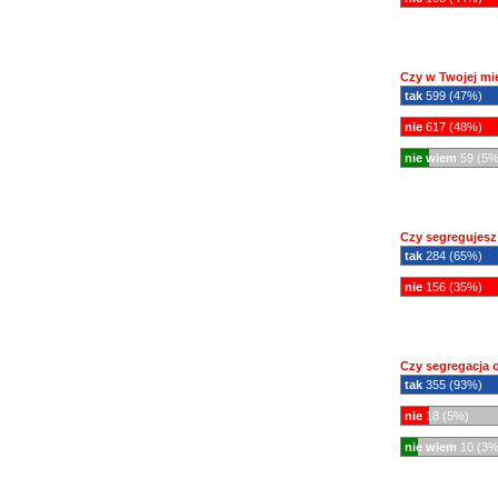
Czy w Twojej mi
tak
599 (47%)
nie
617 (48%)
nie wiem
59 (5%
Czy segregujes
tak
284 (65%)
nie
156 (35%)
Czy segregacja o
tak
355 (93%)
nie
18 (5%)
nie wiem
10 (3%