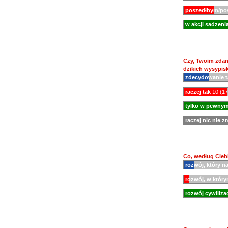
poszedłbym/pos
w akcji sadzeni
Czy, Twoim zdan
dzikich wysypis
zdecydowanie t
raczej tak
10 (1
tylko w pewnym
raczej nic nie z
Co, według Cieb
rozwój, który n
rozwój, w który
rozwój cywiliz