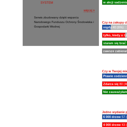
w akcji sadzeni
SYSTEM
więcej »
Serwis zbudowany dzięki wsparciu
Narodowego Funduszu Ochrony Środowiska i
Czy na zakupy c
Gospodarki Wodnej
nigdy
40 (6%)
tylko, kiedy o 
staram się brać
zawsze zabiera
Czy w Twojej mi
Prawie codzien
Zdarza się
80 (4
Nie zauważyłam
Jedno wydanie p
6 000 drzew
57 
4 000 drzew
43 