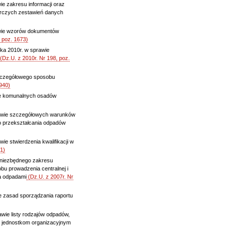
ie zakresu informacji oraz
orczych zestawień danych
rawie wzorów dokumentów
 poz. 1673)
ika 2010r. w sprawie
(Dz.U. z 2010r. Nr 198, poz.
szczegółowego sposobu
940)
wie komunalnych osadów
rawie szczegółowych warunków
go przekształcania odpadów
ie stwierdzenia kwalifikacji w
1)
e niezbędnego zakresu
obu prowadzenia centralnej i
a odpadami
(Dz.U. z 2007r. Nr
e zasad sporządzania raportu
awie listy rodzajów odpadów,
 jednostkom organizacyjnym