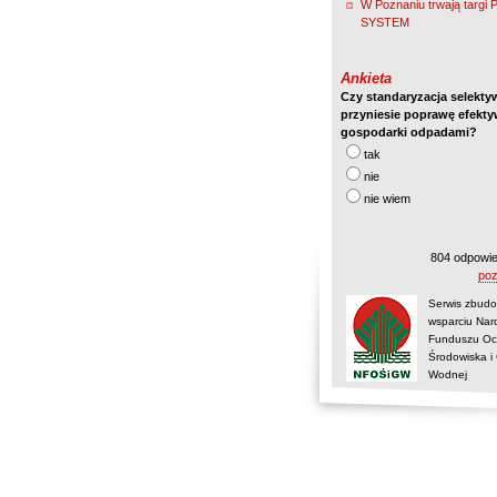
W Poznaniu trwają targi
SYSTEM
Ankieta
Czy standaryzacja selektyw
przyniesie poprawę efekt
gospodarki odpadami?
tak
nie
nie wiem
804 odpowie
poz
Serwis zbudo
wsparciu Na
Funduszu Oc
Środowiska i
Wodnej