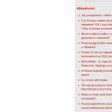
Aktualności
Jak postępować z elekt
Czy Europa zadławi się 
odpadami? Od 1 stycznia
Chiny przestały przyjmo
Skuteczniejsza walka z s
gospodarce odpadami?
Rząd przyjął projekt nowe
o odpadach
Prawie 12 mln ton odpad
komunalnych w 2016 rok
#ChceMiSie - 11 maja Dz
Śmiecenia. Segreguj sur
W Nowej Zelandii przerab
piasek
Go Green with Antalis
VIII edycja konkursu fot
PRZYRODA OJCZYSTA
Mniej za śmieci jeśli dobr
sortowanie?
Rozporządzenie ws szc
zasad selektywnej zbiórk