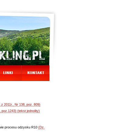
.z 2011r., Nr 138, poz. 809)
 poz.1243) (tekst jednolity)
rawie procesu odzysku R10
(Dz.