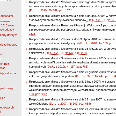
Rozporządzenie Ministra Środowiska z dnia 8 grudnia 2010r. w spraw
wzorów formularzy służących do sporządzania i przekazywania zbi
(Dz.U. z 2010r. Nr 249, poz. 1674)
roodpadami?
Rozporządzenie Ministra Środowiska z dnia 8 grudnia 2010r. w sp
stosowanych na potrzeby ewidencji odpadów
(Dz.U. z 2010r. Nr 249,
własnymi
 2018 roku
Rozporządzenie Ministra Rolnictwa i Rozwoju Wsi z dnia 1 październ
wać odpady.
szczegółowego sposobu postępowania z odpadami weterynaryjnymi
1318)
zarą sterfą w
Rozporządzenia Ministra Zdrowia z dnia 30 lipca 2010r. w sprawie 
postępowania z odpadami medycznymi
(Dz.U. z 2010r. Nr 139, poz. 
lizacji ustawy
Rozporządzenie Ministra Środowiska z dnia 13 lipca 2010r. w spra
ściekowych
(Dz.U. z 2010r. Nr 137, poz. 924)
ów
u
Rozporządzenie Ministra Środowiska z dnia 2 czerwca 2010r. w sp
technicznych kwalifikowania części energii odzyskanej z termiczne
ień Bez
komunalnych
(Dz.U. z 2010r. Nr 117, poz. 788)
owce.
Rozporządzenie Ministra Środowiska z dnia 20 grudnia 2007r. w spraw
iają szkło na
zakresie gospodarowania odpadami
(Dz.U. z 2007r. Nr 247, poz. 184
Rozporządzenie Ministra Środowiska z dnia 9 lipca 2007r. w sprawi
informacji objętych obowiązkiem zbierania i przetwarzania oraz spos
ograficznego
wojewódzkiej bazy danych dotyczącej wytwarzania i gospodarowani
133, poz. 930)
e ich
Rozporządzenie Ministra Środowiska z dnia 25 maja 2007r. w sprawi
wojewódzkiego
(Dz.U. z 2007r. Nr 101, poz. 688)
zegółowych
Rozporządzenie Ministra Środowiska z dnia 21 kwietnia 2006r. w spr
i
które posiadacz odpadów może przekazywać osobom fizycznym lub