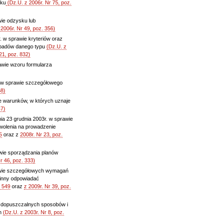
sku
(Dz.U. z 2006r. Nr 75, poz.
wie odzysku lub
 2006r. Nr 49, poz. 356)
. w sprawie kryteriów oraz
dpadów danego typu
(Dz.U. z
21, poz. 832)
awie wzoru formularza
r. w sprawie szczegółowego
68)
e warunków, w których uznaje
47)
nia 23 grudnia 2003r. w sprawie
zwolenia na prowadzenie
5
oraz z
2008r. Nr 23, poz.
awie sporządzania planów
r 46, poz. 333)
rawie szczegółowych wymagań
owinny odpowiadać
. 549
oraz
z 2009r. Nr 39, poz.
e dopuszczalnych sposobów i
ch
(Dz.U. z 2003r. Nr 8, poz.