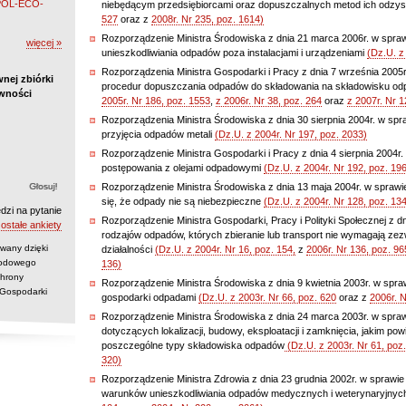
 POL-ECO-
niebędącym przedsiębiorcami oraz dopuszczalnych metod ich odzy
527
oraz z
2008r. Nr 235, poz. 1614)
Rozporządzenie Ministra Środowiska z dnia 21 marca 2006r. w spra
więcej »
unieszkodliwiania odpadów poza instalacjami i urządzeniami
(Dz.U. z
Rozporządzenia Ministra Gospodarki i Pracy z dnia 7 września 2005r
nej zbiórki
procedur dopuszczania odpadów do składowania na składowisku o
ywności
2005r. Nr 186, poz. 1553
,
z 2006r. Nr 38, poz. 264
oraz
z 2007r. Nr 1
Rozporządzenia Ministra Środowiska z dnia 30 sierpnia 2004r. w spr
przyjęcia odpadów metali
(Dz.U. z 2004r. Nr 197, poz. 2033)
Rozporządzenie Ministra Gospodarki i Pracy z dnia 4 sierpnia 2004
postępowania z olejami odpadowymi
(Dz.U. z 2004r. Nr 192, poz. 19
Rozporządzenie Ministra Środowiska z dnia 13 maja 2004r. w sprawi
się, że odpady nie są niebezpieczne
(Dz.U. z 2004r. Nr 128, poz. 13
dzi na pytanie
Rozporządzenie Ministra Gospodarki, Pracy i Polityki Społecznej z d
ostałe ankiety
rodzajów odpadów, których zbieranie lub transport nie wymagają ze
wany dzięki
działalności
(Dz.U. z 2004r. Nr 16, poz. 154,
z
2006r. Nr 136, poz. 96
rodowego
136)
hrony
Rozporządzenie Ministra Środowiska z dnia 9 kwietnia 2003r. w spr
 Gospodarki
gospodarki odpadami
(Dz.U. z 2003r. Nr 66, poz. 620
oraz z
2006r. N
Rozporządzenie Ministra Środowiska z dnia 24 marca 2003r. w sp
dotyczących lokalizacji, budowy, eksploatacji i zamknięcia, jakim p
poszczególne typy składowiska odpadów
(Dz.U. z 2003r. Nr 61, poz
320)
Rozporządzenie Ministra Zdrowia z dnia 23 grudnia 2002r. w sprawi
warunków unieszkodliwiania odpadów medycznych i weterynaryjny