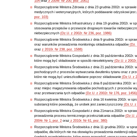
104
oraz
z 2004r. Nr 200, poz. 2061)
Rozporządzenie Ministra Zdrowia z dnia 23 grudnia 2002r. w sprawi
medycznych i weterynaryjnych, których poddawanie odzyskowi jes
poz. 103)
Rozporządzenie Ministra Infrastruktury z dnia 19 grudnia 2002r. w s
stosowania przepisów o przewozie drogowym towarów niebezpieczn
niebezpiecznych
(Dz.U. z 2002r. Nr 236, poz. 1986)
Rozporządzenie Ministra Środowiska z dnia 9 grudnia 2002r. w spra
oraz warunków prowadzenia monitoringu składowiska odpadów
(Dz. 
oraz
z 2010r. Nr 238, poz. 1588)
Rozporządzenie Ministra Gospodarki z dnia 30 października 2002r. 
które mogą być składowane w sposób nieselektywny
(Dz.U. z 2002r.
Rozporządzenia Ministra Środowiska z dnia 21 października 2002r.
pochodzących z procesów wytwarzania dwutlenku tytanu oraz z prz
które nie mogą być unieszkodliwiane poprzez składowanie
(Dz.U. z 2
Rozporządzenie Ministra Środowiska z dnia 8 października 2002r. 
oraz miejsc magazynowania odpadów pochodzących z procesów wyt
oraz przetwarzania tych odpadów
(Dz.U. z 2002r. Nr 176, poz. 1456)
Rozporządzenie Ministra Środowiska z dnia 16 kwietnia 2002r. w spr
substancji które powodują, że urobek jest zanieczyszczony
(Dz.U. z 
Rozporządzenia Ministra Gospodarki z dnia 21marca 2002r. w spr
prowadzenia procesu termicznego przekształcania odpadów
(Dz.U. 
2004r. Nr 1, poz. 2
oraz
z 2010r. Nr 61, poz. 380)
Rozporządzenie Ministra Środowiska z dnia 11 grudnia 2001r. w spraw
odpadów, dla których nie ma obowiązku prowadzenia ewidencji odpad
średnich przedsiębiorstw, które mogą prowadzić uproszczoną ewid