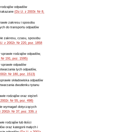
e rodzajów odpadów
t zakazane
(Dz.U. z 2003r. Nr 8,
prawie zakresu i sposobu
ych do transportu odpadów
wie zakresu, czasu, sposobu
U. z 2002r. Nr 220, poz. 1858
w sprawie rodzajów odpadów,
 Nr 191, poz. 1595)
 w sprawie odpadów
etwarzania tych odpadów,
002r. Nr 180, poz. 1513)
w sprawie składowiska odpadów
warzania dwutlenku tytanu
awie rodzajów oraz stężeń
2002r. Nr 55, poz. 498)
awie wymagań dotyczących
z 2002r. Nr 37, poz. 339
,
z
ie rodzajów lub ilości
ów oraz kategorii małych i
encję odpadów
(Dz.U. z 2001r.