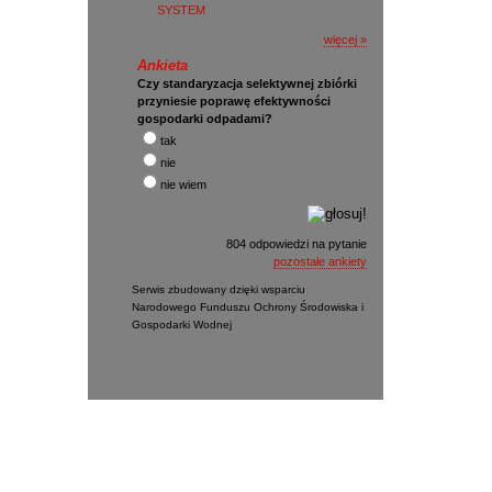
SYSTEM
więcej »
Ankieta
Czy standaryzacja selektywnej zbiórki
przyniesie poprawę efektywności
gospodarki odpadami?
tak
nie
nie wiem
804 odpowiedzi na pytanie
pozostałe ankiety
Serwis zbudowany dzięki wsparciu
Narodowego Funduszu Ochrony Środowiska i
Gospodarki Wodnej