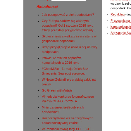
wydawniczej o
Aktualności
gospodarki ko
Recykling
- je
Jak postępować z elektroodpadami?
Pracownia na 
Czy Europa zadławi się własnymi
odpadami? Od 1 stycznia 2018 roku
kampaniespołe
Chiny przestały przyjmować odpady.
Sprzątanie Św
Skuteczniejsza walka z szarą sterfą w
gospodarce odpadami?
Rząd przyjął projekt nowelizacji ustawy
o odpadach
Prawie 12 mln ton odpadów
komunalnych w 2016 roku
#ChceMiSie - 11 maja Dzień Bez
Śmiecenia. Segreguj surowce.
W Nowej Zelandii przerabiają szkło na
piasek
Go Green with Antalis
VIII edycja konkursu fotograficznego
PRZYRODA OJCZYSTA
Mniej za śmieci jeśli dobre ich
sortowanie?
Rozporządzenie ws szczegółowych
zasad selektywnej zbiórki
W Poznaniu trwają targi POL-ECO-